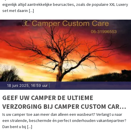
eigenlijk altijd aantrekkelijke beursacties, zoals de populaire XXL Luxery
set met daarin [...]
18 juni 2025, 16:59 uur
|
GEEF UW CAMPER DE ULTIEME
VERZORGING BIJ CAMPER CUSTOM CARE
(3C CAMPER)
Is uw camper toe aan meer dan alleen een wasbeurt? Verlangt u naar
een stralende, beschermde én perfect onderhouden vakantiepartner?
Dan bent u bij [...]