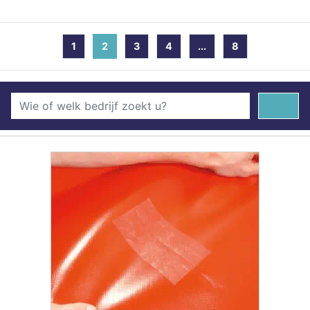
1
2
(current)
3
4
...
8