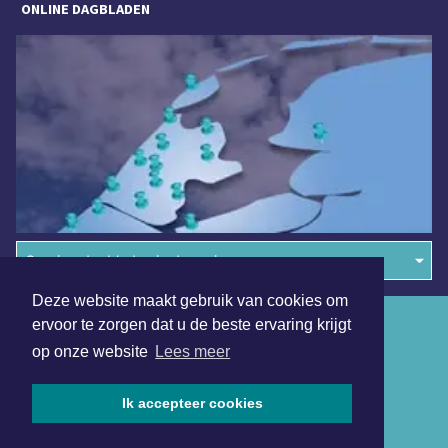
ONLINE DAGBLADEN
Overige dagbladen in de regio
Deze website maakt gebruik van cookies om
Algemene voorwaarden
ervoor te zorgen dat u de beste ervaring krijgt
op onze website
Lees meer
Disclaimer
Privacy Statement
Ik accepteer cookies
Copyright (c) 2026 | Sittardsdagblad.nl - Alle rechten