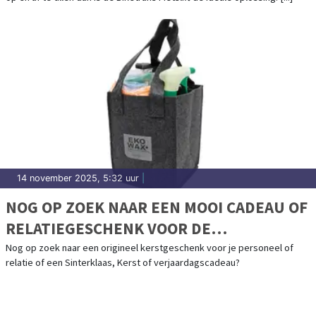
14 november 2025, 5:32 uur
|
NOG OP ZOEK NAAR EEN MOOI CADEAU OF
RELATIEGESCHENK VOOR DE
FEESTDAGEN?
Nog op zoek naar een origineel kerstgeschenk voor je personeel of
relatie of een Sinterklaas, Kerst of verjaardagscadeau?