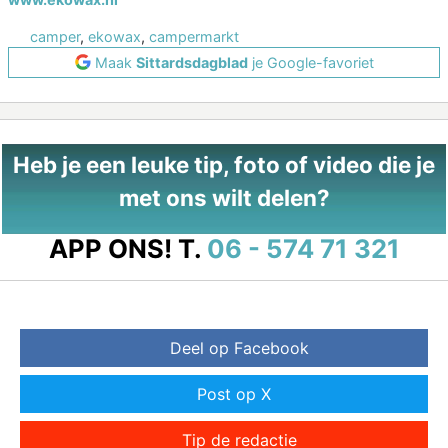
camper
,
ekowax
,
campermarkt
Maak
Sittardsdagblad
je Google-favoriet
Heb je een leuke tip, foto of video die je
met ons wilt delen?
APP ONS!
T.
06 - 574 71 321
Deel op Facebook
Post op X
Tip de redactie