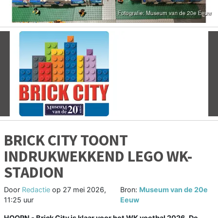
Vorige
V
BRICK CITY TOONT
INDRUKWEKKEND LEGO WK-
STADION
Door
Redactie
op
27 mei 2026,
Bron:
Museum van de 20e
11:25 uur
Eeuw
HOORN - Brick City is klaar voor het WK voetbal 2026. De