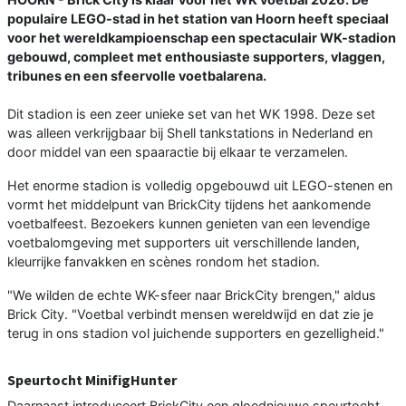
populaire LEGO-stad in het station van Hoorn heeft speciaal
voor het wereldkampioenschap een spectaculair WK-stadion
gebouwd, compleet met enthousiaste supporters, vlaggen,
tribunes en een sfeervolle voetbalarena.
Dit stadion is een zeer unieke set van het WK 1998. Deze set
was alleen verkrijgbaar bij Shell tankstations in Nederland en
door middel van een spaaractie bij elkaar te verzamelen.
Het enorme stadion is volledig opgebouwd uit LEGO-stenen en
vormt het middelpunt van BrickCity tijdens het aankomende
voetbalfeest. Bezoekers kunnen genieten van een levendige
voetbalomgeving met supporters uit verschillende landen,
kleurrijke fanvakken en scènes rondom het stadion.
"We wilden de echte WK-sfeer naar BrickCity brengen," aldus
Brick City. "Voetbal verbindt mensen wereldwijd en dat zie je
terug in ons stadion vol juichende supporters en gezelligheid."
Speurtocht MinifigHunter
Daarnaast introduceert BrickCity een gloednieuwe speurtocht