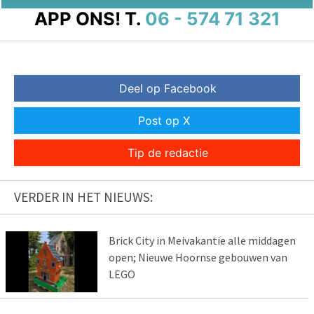
APP ONS!
T.
06 - 574 71 321
Deel op Facebook
Post op X
Tip de redactie
VERDER IN HET NIEUWS:
Brick City in Meivakantie alle middagen
open; Nieuwe Hoornse gebouwen van
LEGO