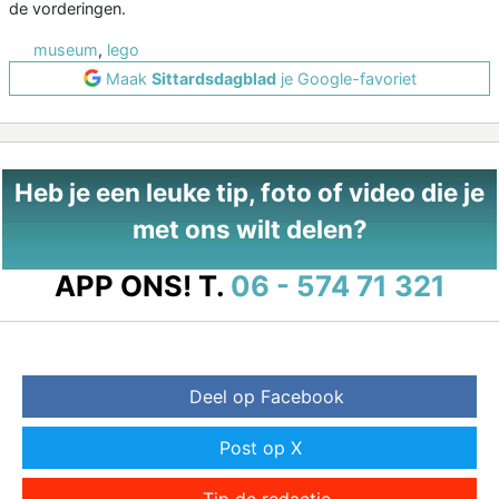
de vorderingen.
museum
,
lego
Maak
Sittardsdagblad
je Google-favoriet
Heb je een leuke tip, foto of video die je
met ons wilt delen?
APP ONS!
T.
06 - 574 71 321
Deel op Facebook
Post op X
Tip de redactie