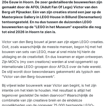
20e Eeuw in Hoorn. De zeer gedetailleerde bouwwerken zijn
gemaakt door de AFOL (Adult Fan Of Lego) Victor van den
Berg uit Pijnacker. Eén van zijn creaties stond een jaar op de
Masterpiece Gallery in LEGO House in Billund (Denemarken)
tentoongesteld. En nu dus tussen de duizenden LEGO
bouwwerken op de "LEGO in het Museum" expositie die nog
tot eind 2026 in Hoorn te zien is.
Victor van den Berg bouwt al jaren aan zijn eigen LEGO-creaties.
Ooit, zoals waarschijnlijk de meeste mensen, begon hij met het
bouwen van sets van LEGO, maar al snel miste hij hierin de
uitdaging en de creativiteit. En dus kwamen er eigen ontwerpen.
Zijn MOC's (my own creations) werden al snel opgemerkt op
internationale LEGO-groepen door AFOLS over de hele wereld.
De stijl wordt door bewonderaars gekenmerkt als typisch een
"Victor van den Berg-bouwwerk".
Bij vrijwel ieder bouwwerk waar Victor aan begint, is het zijn
intentie om het klein te houden. Het resultaat is altijd het
tegenover gestelde! De reden daarvoor? Waarschijnlijk de
combinatie van zijn creatieve brein en de eindeloze
mogelijkheden van de ongeveer 75.000 bestaande LEGO-