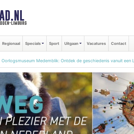
AD.NL
idden-limburg
Regionaal
Specials
Sport
Uitgaan
Vacatures
Contact
 Oorlogsmuseum Medemblik: Ontdek de geschiedenis vanuit een 