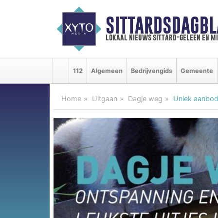
SITTARDSDAGBL
lokaal nieuws sittard-geleen en m
112
Algemeen
Bedrijvengids
Gemeente
Home
Uitgaan
Dagje weg
Uniek aanbod