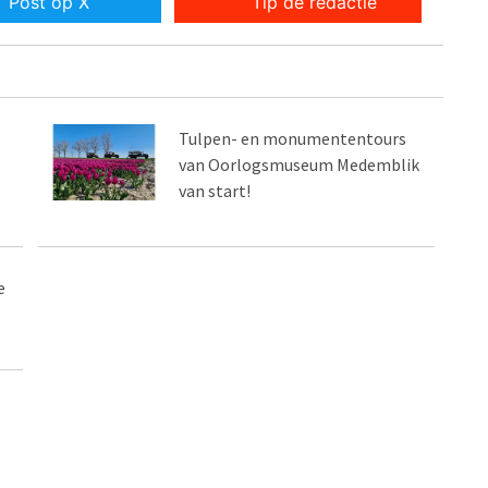
Post op X
Tip de redactie
Tulpen- en monumententours
van Oorlogsmuseum Medemblik
van start!
e