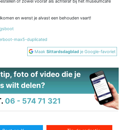
tellen of zowel vooraf als achteraf bij het museumcafé
komen en wenst je alvast een behouden vaart!
ogsboot
isterboot-max5-duplicated
Maak
Sittardsdagblad
je Google-favoriet
ip, foto of video die je
s wilt delen?
.
06 - 574 71 321