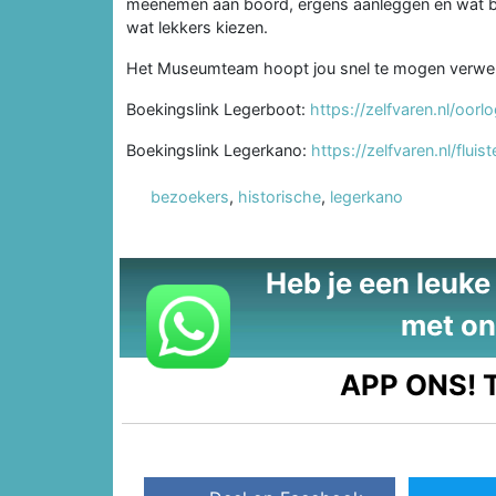
meenemen aan boord, ergens aanleggen en wat bes
wat lekkers kiezen.
Het Museumteam hoopt jou snel te mogen verwel
Boekingslink Legerboot:
https://zelfvaren.nl/oorl
Boekingslink Legerkano:
https://zelfvaren.nl/flu
bezoekers
,
historische
,
legerkano
Heb je een leuke t
met on
APP ONS!
T