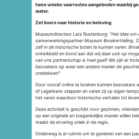
twee unieke vaarroutes aangeboden waarbij g
water.
Zet koers naar historie en beleving
Museumdirecteur Lars Rustenburg:
‘’Het idee om
samenwerkingspartner Museum BroekerVeiling. Zij
zelf in de historische boten te kunnen varen. Broe
ontwikkeld en bood aan dat wij daar ook op moge
van ons partnerschap is heel gaaf! We zijn er tr
bezoekers op weer een andere manier de geschie
ontdekken!’’
Door vooraf online te boeken kunnen bezoekers a
óf Legerkano stappen en varen zij op eigen tempo
het varen waardoor historische verhalen tot leve
Deze activiteit is geschikt voor gezinnen, vriende
op een originele en toegankelijke manier willen be
maakt de ervaring uniek in de regio.
Onderweg is er ruimte om te genieten van een pau