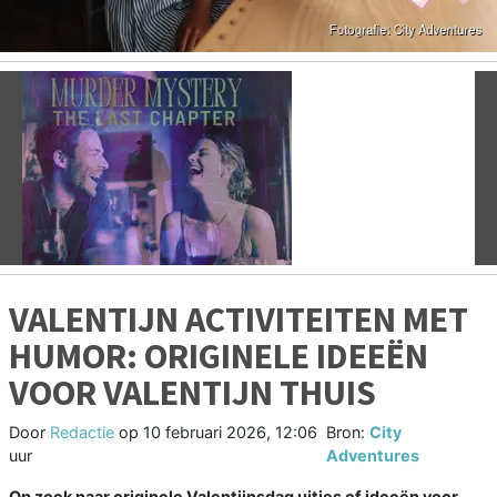
Vorige
V
VALENTIJN ACTIVITEITEN MET
HUMOR: ORIGINELE IDEEËN
VOOR VALENTIJN THUIS
Door
Redactie
op
10 februari 2026, 12:06
Bron:
City
uur
Adventures
Op zoek naar originele Valentijnsdag uitjes of ideeën voor