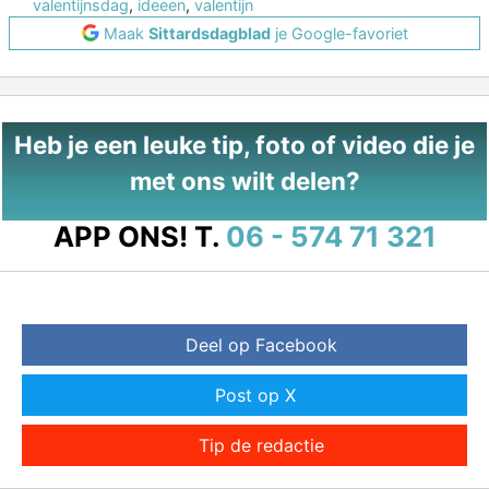
valentijnsdag
,
ideeen
,
valentijn
Maak
Sittardsdagblad
je Google-favoriet
Heb je een leuke tip, foto of video die je
met ons wilt delen?
APP ONS!
T.
06 - 574 71 321
Deel op Facebook
Post op X
Tip de redactie