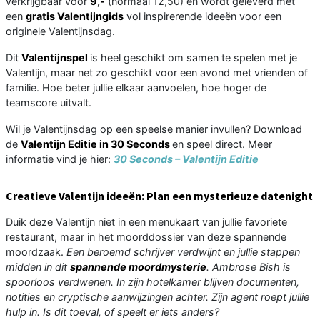
verkrijgbaar voor
9,-
(normaal 12,50) en wordt geleverd met
een
gratis Valentijngids
vol inspirerende ideeën voor een
originele Valentijnsdag.
Dit
Valentijnspel
is heel geschikt om samen te spelen met je
Valentijn, maar net zo geschikt voor een avond met vrienden of
familie. Hoe beter jullie elkaar aanvoelen, hoe hoger de
teamscore uitvalt.
Wil je Valentijnsdag op een speelse manier invullen? Download
de
Valentijn Editie in 30 Seconds
en speel direct. Meer
informatie vind je hier:
30 Seconds – Valentijn Editie
Creatieve Valentijn ideeën: Plan een mysterieuze datenight
Duik deze Valentijn niet in een menukaart van jullie favoriete
restaurant, maar in het moorddossier van deze spannende
moordzaak.
Een beroemd schrijver verdwijnt en jullie stappen
midden in dit
spannende moordmysterie
. Ambrose Bish is
spoorloos verdwenen. In zijn hotelkamer blijven documenten,
notities en cryptische aanwijzingen achter. Zijn agent roept jullie
hulp in. Is dit toeval, of speelt er iets anders?