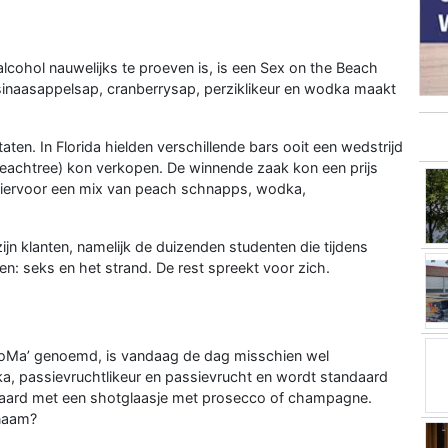
 alcohol nauwelijks te proeven is, is een Sex on the Beach
sinaasappelsap, cranberrysap, perziklikeur en wodka maakt
aten. In Florida hielden verschillende bars ooit een wedstrijd
achtree) kon verkopen. De winnende zaak kon een prijs
hiervoor een mix van peach schnapps, wodka,
jn klanten, namelijk de duizenden studenten die tijdens
n: seks en het strand. De rest spreekt voor zich.
‘PoMa’ genoemd, is vandaag de dag misschien wel
ka, passievruchtlikeur en passievrucht en wordt standaard
epaard met een shotglaasje met prosecco of champagne.
 naam?