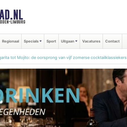
AD.NL
idden-limburg
Regionaal
Specials
Sport
Uitgaan
Vacatures
Contact
arita tot Mojito: de oorsprong van vijf zomerse cocktailklassiekers