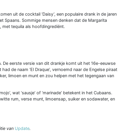
omen uit de cocktail ‘Daisy’, een populaire drank in de jaren
in het Spaans. Sommige mensen denken dat de Margarita
 met tequila als hoofdingrediënt.
n. De eerste versie van dit drankje komt uit het 16e-eeuwse
t had de naam ‘El Draque’, vernoemd naar de Engelse piraat
uiker, limoen en munt en zou helpen met het tegengaan van
mojo’, wat ‘sausje’ of ‘marinade’ betekent in het Cubaans.
 witte rum, verse munt, limoensap, suiker en sodawater, en
itie van
Update
.