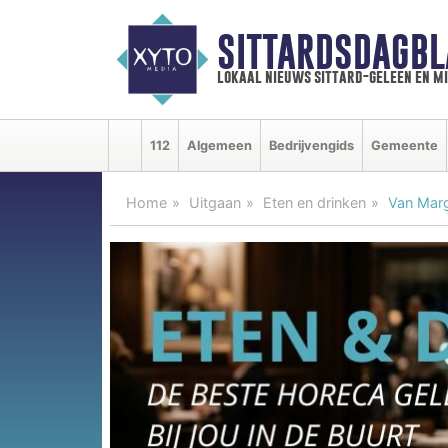
SITTARDSDAGBL
lokaal nieuws sittard-geleen en m
112
Algemeen
Bedrijvengids
Gemeente
Home
Uitgaan
Eten en drinken
Van Marg