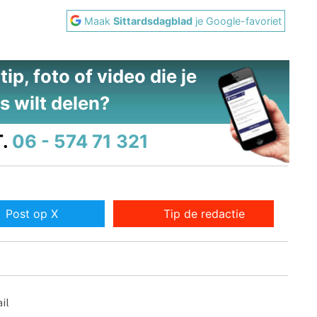
Maak
Sittardsdagblad
je Google-favoriet
ip, foto of video die je
s wilt delen?
.
06 - 574 71 321
Post op X
Tip de redactie
il