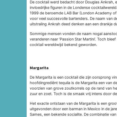
De cocktail werd bedacht door Douglas Ankrah, ee
invloedrijke figuren in de Londense cocktailwereld.
1999 de beroemde LAB Bar (London Academy of Ba
voor veel succesvolle bartenders. De naam van de
uitstraling Ankrah deed denken aan een drankje da
Sommige mensen vonden de naam nogal aanstoot
veranderen naar ‘Passion Star Martini’. Toch blee
cocktail wereldwijd bekend geworden.
Margarita
De Margarita is een cocktail die zijn oorsprong vi
hoofdingrediënt tequila is de Margarita een van de
voorzien van grove zoutkorrels op de rand van he
zuur en zoet. Toch is de smaak vrij intens door d
Het exacte ontstaan van de Margarita is een groot
uitgevonden door een barman in Mexico in de jare
Sames, een bekende socialite. De combinatie van t