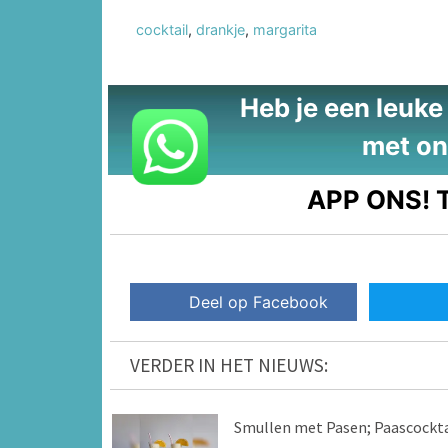
cocktail
,
drankje
,
margarita
Heb je een leuke t
met on
APP ONS!
T
Deel op Facebook
VERDER IN HET NIEUWS:
Smullen met Pasen; Paascockta