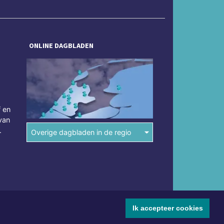
ONLINE DAGBLADEN
f en
van
.
Overige dagbladen in de regio
Ik accepteer cookies
mene voorwaarden
Disclaimer
Privacy Statement