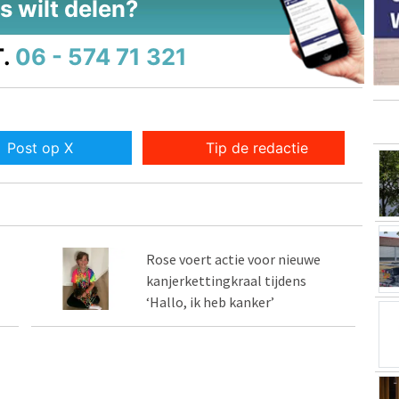
s wilt delen?
.
06 - 574 71 321
Post op X
Tip de redactie
Rose voert actie voor nieuwe
kanjerkettingkraal tijdens
‘Hallo, ik heb kanker’