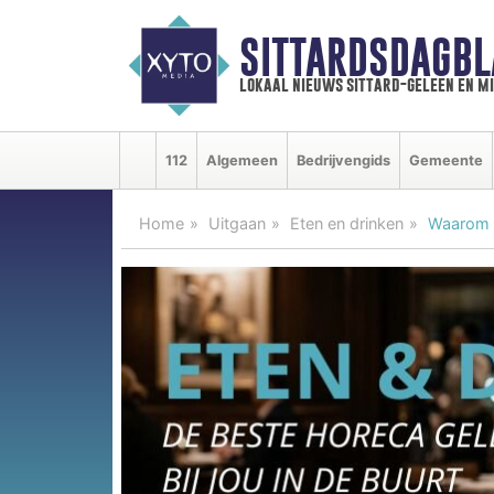
SITTARDSDAGBL
lokaal nieuws sittard-geleen en m
112
Algemeen
Bedrijvengids
Gemeente
Home
Uitgaan
Eten en drinken
Waarom v