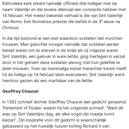
Katholieke kerk erkent namelijk officieel drie heiligen met de
naam Valentijn en die tevens allemaal een connectie hebben met
14 februari. Het meest bekende verhaal is die van Sint Valentijn
e
van Rome. Een Romeinse priester die leefde in de 3
eeuw na
Christus.
In die tijd bestond er een wet waardoor soldaten niet mochten
trouwen. Men geloofde vroeger namelijk dat soldaten eerder
bereid waren om te sterven in de strijd als zij vrijgezel waren.
Sint Valentijn, een gelover in ware liefde, ging hiertegen in verzet
door in het geheim deze soldaten alsnog met hun geliefde te
laten trouwen. Toen de toenmalige keizer hierachter kwam heeft
hij de heilige op 14 februari laten executeren. Sint Valentijn werd
hierdoor gezien als een martelaar van de liefde.
Geoffrey Chaucer
In 1382 schreef dichter Geoffrey Chaucer een gedicht genaamd
‘Parlement of Foules’ waarin hij het volgende schreef: “Want dit
was op Sint Valentijns dag, als elke vogel zijn maatje komt
kiezen”. Zijn inspiratie voor dit gedicht is waarschijnlijk
gebaseerd op het huwelijk tussen koning Richard II van