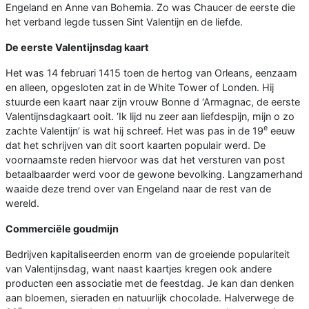
Engeland en Anne van Bohemia. Zo was Chaucer de eerste die
het verband legde tussen Sint Valentijn en de liefde.
De eerste Valentijnsdag kaart
Het was 14 februari 1415 toen de hertog van Orleans, eenzaam
en alleen, opgesloten zat in de White Tower of Londen. Hij
stuurde een kaart naar zijn vrouw Bonne d ‘Armagnac, de eerste
Valentijnsdagkaart ooit. ‘Ik lijd nu zeer aan liefdespijn, mijn o zo
e
zachte Valentijn’ is wat hij schreef. Het was pas in de 19
eeuw
dat het schrijven van dit soort kaarten populair werd. De
voornaamste reden hiervoor was dat het versturen van post
betaalbaarder werd voor de gewone bevolking. Langzamerhand
waaide deze trend over van Engeland naar de rest van de
wereld.
Commerciële goudmijn
Bedrijven kapitaliseerden enorm van de groeiende populariteit
van Valentijnsdag, want naast kaartjes kregen ook andere
producten een associatie met de feestdag. Je kan dan denken
aan bloemen, sieraden en natuurlijk chocolade. Halverwege de