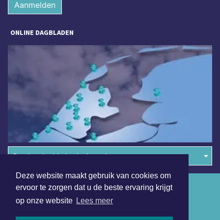
Aanmelden
ONLINE DAGBLADEN
Overige dagbladen in de regio
Deze website maakt gebruik van cookies om
Algemene voorwaarden
ervoor te zorgen dat u de beste ervaring krijgt
op onze website
Lees meer
Disclaimer