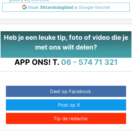
Maak
Sittardsdagblad
je Google-favoriet
Heb je een leuke tip, foto of video die je
met ons wilt delen?
APP ONS!
T.
06 - 574 71 321
Deel op Facebook
Post op X
Tip de redactie