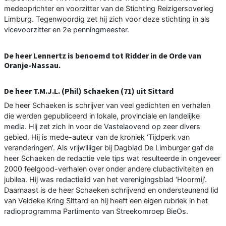
medeoprichter en voorzitter van de Stichting Reizigersoverleg
Limburg. Tegenwoordig zet hij zich voor deze stichting in als
vicevoorzitter en 2e penningmeester.
De heer Lennertz is benoemd tot Ridder in de Orde van
Oranje-Nassau.
De heer T.M.J.L. (Phil) Schaeken (71) uit Sittard
De heer Schaeken is schrijver van veel gedichten en verhalen
die werden gepubliceerd in lokale, provinciale en landelijke
media. Hij zet zich in voor de Vastelaovend op zeer divers
gebied. Hij is mede-auteur van de kroniek ‘Tijdperk van
veranderingen’. Als vrijwilliger bij Dagblad De Limburger gaf de
heer Schaeken de redactie vele tips wat resulteerde in ongeveer
2000 feelgood-verhalen over onder andere clubactiviteiten en
jubilea. Hij was redactielid van het verenigingsblad ‘Hoormij’.
Daarnaast is de heer Schaeken schrijvend en ondersteunend lid
van Veldeke Kring Sittard en hij heeft een eigen rubriek in het
radioprogramma Partimento van Streekomroep BieOs.