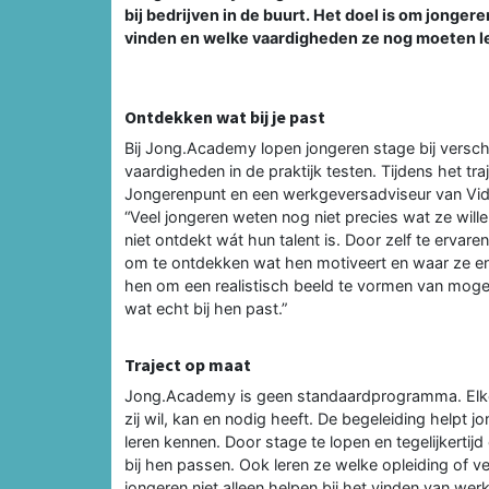
bij bedrijven in de buurt. Het doel is om jonger
vinden en welke vaardigheden ze nog moeten ler
Ontdekken wat bij je past
Bij Jong.Academy lopen jongeren stage bij verschi
vaardigheden in de praktijk testen. Tijdens het tr
Jongerenpunt en een werkgeversadviseur van Vidar
“Veel jongeren weten nog niet precies wat ze will
niet ontdekt wát hun talent is. Door zelf te ervar
om te ontdekken wat hen motiveert en waar ze ene
hen om een realistisch beeld te vormen van mogel
wat echt bij hen past.”
Traject op maat
Jong.Academy is geen standaardprogramma. Elke jon
zij wil, kan en nodig heeft. De begeleiding helpt 
leren kennen. Door stage te lopen en tegelijkerti
bij hen passen. Ook leren ze welke opleiding of 
jongeren niet alleen helpen bij het vinden van we