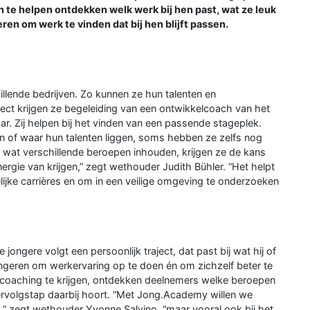
en te helpen ontdekken welk werk bij hen past, wat ze leuk
en om werk te vinden dat bij hen blijft passen.
llende bedrijven. Zo kunnen ze hun talenten en
aject krijgen ze begeleiding van een ontwikkelcoach van het
. Zij helpen bij het vinden van een passende stageplek.
en of waar hun talenten liggen, soms hebben ze zelfs nog
en wat verschillende beroepen inhouden, krijgen ze de kans
rgie van krijgen,” zegt wethouder Judith Bühler. “Het helpt
ijke carrières en om in een veilige omgeving te onderzoeken
gere volgt een persoonlijk traject, dat past bij wat hij of
jongeren om werkervaring op te doen én om zichzelf beter te
jd coaching te krijgen, ontdekken deelnemers welke beroepen
vervolgstap daarbij hoort. “Met Jong.Academy willen we
rk,” zegt wethouder Yvonne Salvino, “maar vooral ook bij het