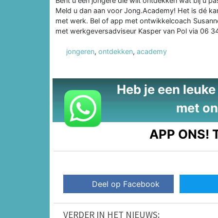
Bent u een jongere die wilt ontdekken wat bij u p
Meld u dan aan voor Jong.Academy! Het is dé kan
met werk. Bel of app met ontwikkelcoach Susanne
met werkgeversadviseur Kasper van Pol via 06 34
jongeren
,
ontdekken
,
academy
Heb je een leuke t
met on
APP ONS!
T
Deel op Facebook
VERDER IN HET NIEUWS: