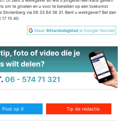
ast? Of bent u werkgever en wilt u jongeren een kans geven?
s om te groeien en u voor te bereiden op een toekomst
 Strolenberg via 06 33 64 36 31. Bent u werkgever? Bel dan
 17 15 40.
Maak
Sittardsdagblad
je Google-favoriet
ip, foto of video die je
s wilt delen?
.
06 - 574 71 321
Post op X
Tip de redactie