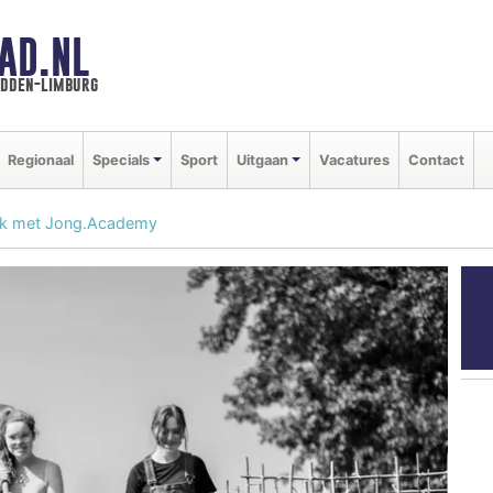
AD.NL
idden-limburg
Regionaal
Specials
Sport
Uitgaan
Vacatures
Contact
rk met Jong.Academy