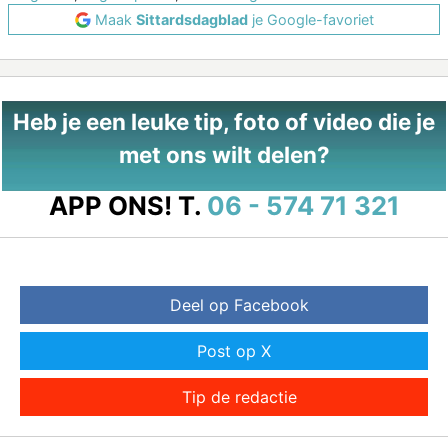
Maak
Sittardsdagblad
je Google-favoriet
Heb je een leuke tip, foto of video die je
met ons wilt delen?
APP ONS!
T.
06 - 574 71 321
Deel op Facebook
Post op X
Tip de redactie