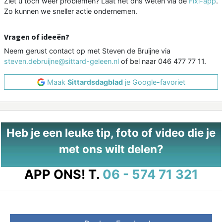
Ziet u toch weer problemen? Laat het ons weten via de
Fixi-app
.
Zo kunnen we sneller actie ondernemen.
Vragen of ideeën?
Neem gerust contact op met Steven de Bruijne via
steven.debruijne@sittard-geleen.nl
of bel naar 046 477 77 11.
Maak
Sittardsdagblad
je Google-favoriet
Heb je een leuke tip, foto of video die je
met ons wilt delen?
APP ONS!
T.
06 - 574 71 321