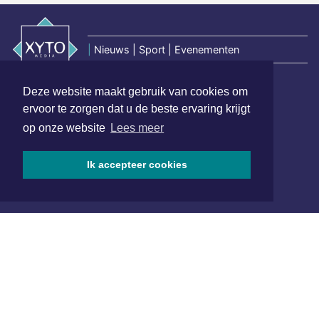
|
Nieuws | Sport | Evenementen
Deze website maakt gebruik van cookies om
Hoofdvestiging:
ervoor te zorgen dat u de beste ervaring krijgt
van Benthuizenlaan 1
op onze website
Lees meer
1701 BZ Heerhugowaard
072 8200 600
Ik accepteer cookies
redactie@xyto.nl
www.xyto.nl
SOCIAL MEDIA
NIEUWSBRIEF AANMELDEN
Schrijf je in voor onze nieuwsbrief en krijg wekelijks een
samenvatting van alle gebeurtenissen uit jouw regio.