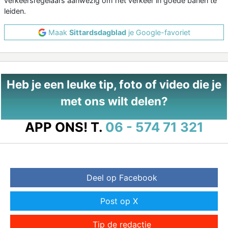
verkeersregelaars aanwezig om het verkeer in goede banen te
leiden.
Maak
Sittardsdagblad
je Google-favoriet
Heb je een leuke tip, foto of video die je
met ons wilt delen?
APP ONS!
T.
06 - 574 71 321
Deel op Facebook
Post op X
Tip de redactie