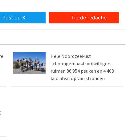
Post op X
Tip de redactie
re
Hele Noordzeekust
schoongemaakt: vrijwilligers
ruimen 86.954 peuken en 4.408
kilo afval op van stranden
0