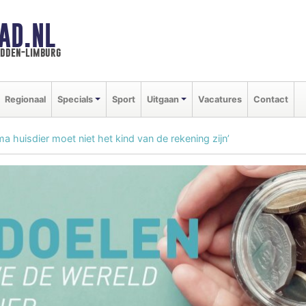
AD.NL
idden-limburg
Regionaal
Specials
Sport
Uitgaan
Vacatures
Contact
ma huisdier moet niet het kind van de rekening zijn’