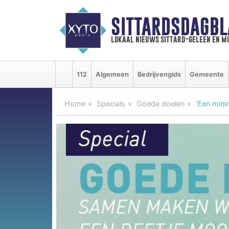
SITTARDSDAGBL
lokaal nieuws sittard-geleen en m
112
Algemeen
Bedrijvengids
Gemeente
Home
Specials
Goede doelen
‘Een mini