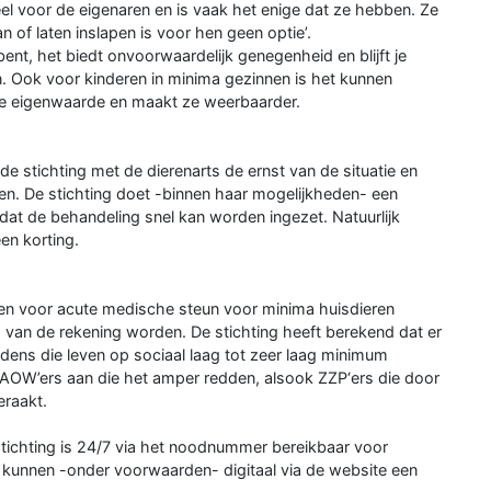
el voor de eigenaren en is vaak het enige dat ze hebben. Ze
 of laten inslapen is voor hen geen optie’.
bent, het biedt onvoorwaardelijk genegenheid en blijft je
n. Ook voor kinderen in minima gezinnen is het kunnen
 ze eigenwaarde en maakt ze weerbaarder.
 stichting met de dierenarts de ernst van de situatie en
ken. De stichting doet -binnen haar mogelijkheden- een
odat de behandeling snel kan worden ingezet. Natuurlijk
en korting.
en voor acute medische steun voor minima huisdieren
nd van de rekening worden. De stichting heeft berekend dat er
dens die leven op sociaal laag tot zeer laag minimum
k AOW’ers aan die het amper redden, alsook ZZP‘ers die door
eraakt.
stichting is 24/7 via het noodnummer bereikbaar voor
n kunnen -onder voorwaarden- digitaal via de website een