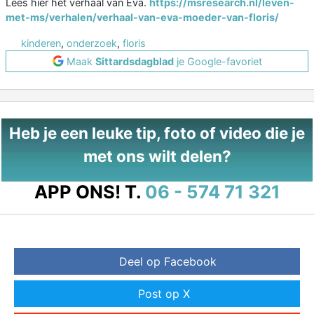
Lees hier het verhaal van Eva.
https://msresearch.nl/leven-
met-ms/verhalen/verhaal-van-eva-moeder-van-floris/
kinderen
,
onderzoek
,
floris
Maak
Sittardsdagblad
je Google-favoriet
Heb je een leuke tip, foto of video die je
met ons wilt delen?
APP ONS!
T.
06 - 574 71 321
Deel op Facebook
Post op X