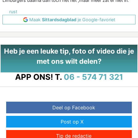
Limburgers daarna dan toch het net ,maar meer zat er niet in.
rust
Maak
Sittardsdagblad
je Google-favoriet
Heb je een leuke tip, foto of video die je
met ons wilt delen?
APP ONS!
T.
06 - 574 71 321
Deel op Facebook
Post op X
Tip de redactie