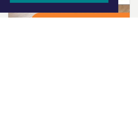
|
Nieuws | Sport | Evenementen
Hoofdvestiging:
van Benthuizenlaan 1
1701 BZ Heerhugowaard
072 8200 600
redactie@xyto.nl