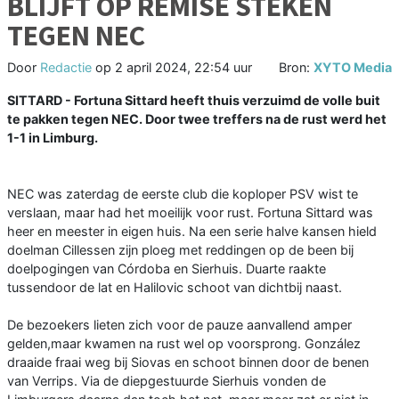
BLIJFT OP REMISE STEKEN
TEGEN NEC
Door
Redactie
op
2 april 2024, 22:54 uur
Bron:
XYTO Media
SITTARD - Fortuna Sittard heeft thuis verzuimd de volle buit
te pakken tegen NEC. Door twee treffers na de rust werd het
1-1 in Limburg.
NEC was zaterdag de eerste club die koploper PSV wist te
verslaan, maar had het moeilijk voor rust. Fortuna Sittard was
heer en meester in eigen huis. Na een serie halve kansen hield
doelman Cillessen zijn ploeg met reddingen op de been bij
doelpogingen van Córdoba en Sierhuis. Duarte raakte
tussendoor de lat en Halilovic schoot van dichtbij naast.
De bezoekers lieten zich voor de pauze aanvallend amper
gelden,maar kwamen na rust wel op voorsprong. González
draaide fraai weg bij Siovas en schoot binnen door de benen
van Verrips. Via de diepgestuurde Sierhuis vonden de