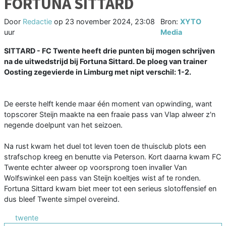
FORTUNA SITTARD
Door
Redactie
op
23 november 2024, 23:08
Bron:
XYTO
uur
Media
SITTARD - FC Twente heeft drie punten bij mogen schrijven
na de uitwedstrijd bij Fortuna Sittard. De ploeg van trainer
Oosting zegevierde in Limburg met nipt verschil: 1-2.
De eerste helft kende maar één moment van opwinding, want
topscorer Steijn maakte na een fraaie pass van Vlap alweer z'n
negende doelpunt van het seizoen.
Na rust kwam het duel tot leven toen de thuisclub plots een
strafschop kreeg en benutte via Peterson. Kort daarna kwam FC
Twente echter alweer op voorsprong toen invaller Van
Wolfswinkel een pass van Steijn koeltjes wist af te ronden.
Fortuna Sittard kwam biet meer tot een serieus slotoffensief en
dus bleef Twente simpel overeind.
twente