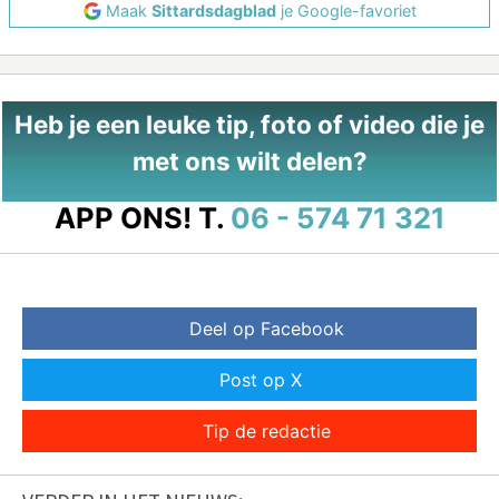
Maak
Sittardsdagblad
je Google-favoriet
Heb je een leuke tip, foto of video die je
met ons wilt delen?
APP ONS!
T.
06 - 574 71 321
Deel op Facebook
Post op X
Tip de redactie