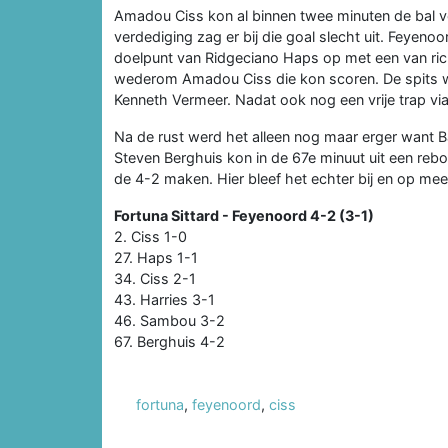
Amadou Ciss kon al binnen twee minuten de bal v
verdediging zag er bij die goal slecht uit. Feyeno
doelpunt van Ridgeciano Haps op met een van ric
wederom Amadou Ciss die kon scoren. De spits 
Kenneth Vermeer. Nadat ook nog een vrije trap vi
Na de rust werd het alleen nog maar erger want 
Steven Berghuis kon in de 67e minuut uit een reb
de 4-2 maken. Hier bleef het echter bij en op m
Fortuna Sittard - Feyenoord 4-2 (3-1)
2. Ciss 1-0
27. Haps 1-1
34. Ciss 2-1
43. Harries 3-1
46. Sambou 3-2
67. Berghuis 4-2
fortuna
,
feyenoord
,
ciss