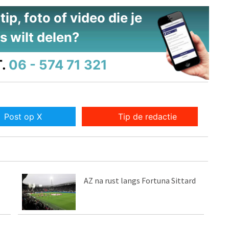
ip, foto of video die je
s wilt delen?
.
06 - 574 71 321
Post op X
Tip de redactie
AZ na rust langs Fortuna Sittard