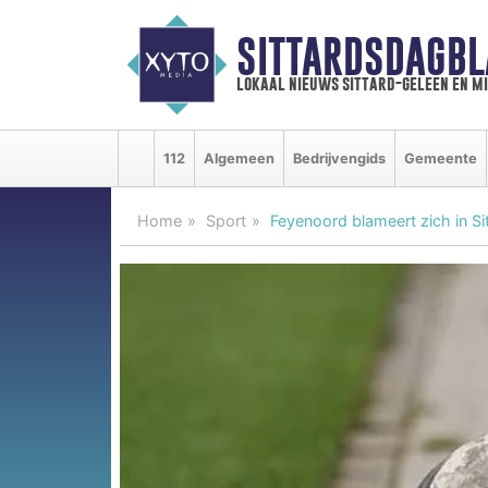
SITTARDSDAGBL
lokaal nieuws sittard-geleen en m
112
Algemeen
Bedrijvengids
Gemeente
Home
Sport
Feyenoord blameert zich in Si