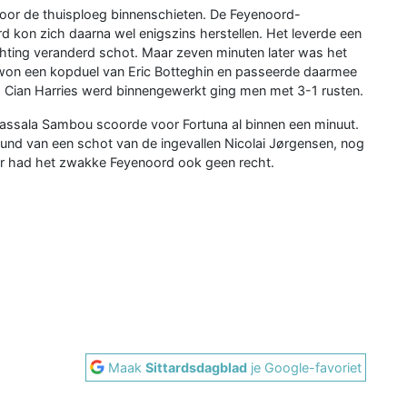
oor de thuisploeg binnenschieten. De Feyenoord-
ord kon zich daarna wel enigszins herstellen. Het leverde een
hting veranderd schot. Maar zeven minuten later was het
won een kopduel van Eric Botteghin en passeerde daarmee
a Cian Harries werd binnengewerkt ging men met 3-1 rusten.
Bassala Sambou scoorde voor Fortuna al binnen een minuut.
ound van een schot van de ingevallen Nicolai Jørgensen, nog
eer had het zwakke Feyenoord ook geen recht.
Maak
Sittardsdagblad
je Google-favoriet