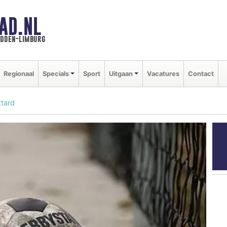
AD.NL
idden-limburg
Regionaal
Specials
Sport
Uitgaan
Vacatures
Contact
ttard