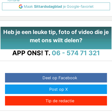
Maak
Sittardsdagblad
je Google-favoriet
Heb je een leuke tip, foto of video die je
met ons wilt delen?
APP ONS!
T.
06 - 574 71 321
Deel op Facebook
Post op X
Tip de redactie