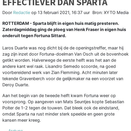
EFFECTIEVER DAN SPARTA
Door
Redactie
op
13 februari 2021, 16:37 uur
Bron: XYTO Media
ROTTERDAM - Sparta blijft in eigen huis matig presteren.
Zaterdagmiddag ging de ploeg van Henk Fraser in eigen huis
onderuit tegen Fortuna Sittard.
Laros Duarte was nog dicht bij de de openingstreffer, maar hij
zag zijn inzet door Fortuna-doelman Van Osch uit de bovenhoek
getikt worden. Halverwege de eerste helft was het aan de
andere kant wel raak. Lisandro Semedo scoorde, na goed
voorbereidend werk van Zian Flemming. Acht minuten later
tekende Gravenberch voor de gelijkmaker na een voorzet van
Deroy Duarte.
Aan het begin van de tweede helft kwam Fortuna weer op
voorsprong. Op aangeven van Mats Seuntjes kopte Sebastian
Polter de 1-2 tegen de touwen. Dat bleek ook de eindstand,
omdat Sparta na rust minder sterk speelde en geen grote
kansen meer kreeg.
fortuna