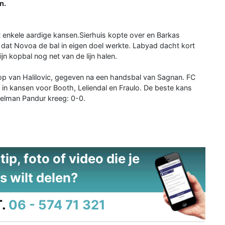
n.
ft enkele aardige kansen.Sierhuis kopte over en Barkas
dat Novoa de bal in eigen doel werkte. Labyad dacht kort
n kopbal nog net van de lijn halen.
op van Halilovic, gegeven na een handsbal van Sagnan. FC
 in kansen voor Booth, Leliendal en Fraulo. De beste kans
oelman Pandur kreeg: 0-0.
ip, foto of video die je
s wilt delen?
.
06 - 574 71 321