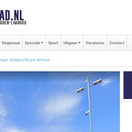
AD.NL
idden-limburg
Regionaal
Specials
Sport
Uitgaan
Vacatures
Contact
 naar doelpuntloze remise