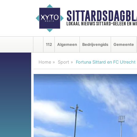
SITTARDSDAGBL
lokaal nieuws sittard-geleen en m
112
Algemeen
Bedrijvengids
Gemeente
Home
Sport
Fortuna Sittard en FC Utrecht