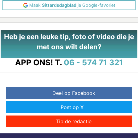
Maak
Sittardsdagblad
je Google-favoriet
Heb je een leuke tip, foto of video die je
met ons wilt delen?
APP ONS!
T.
06 - 574 71 321
Deel op Facebook
Post op X
Tip de redactie