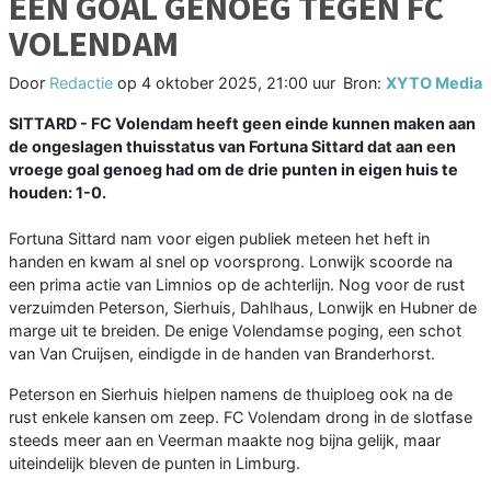
ÉÉN GOAL GENOEG TEGEN FC
VOLENDAM
Door
Redactie
op
4 oktober 2025, 21:00 uur
Bron:
XYTO Media
SITTARD - FC Volendam heeft geen einde kunnen maken aan
de ongeslagen thuisstatus van Fortuna Sittard dat aan een
vroege goal genoeg had om de drie punten in eigen huis te
houden: 1-0.
Fortuna Sittard nam voor eigen publiek meteen het heft in
handen en kwam al snel op voorsprong. Lonwijk scoorde na
een prima actie van Limnios op de achterlijn. Nog voor de rust
verzuimden Peterson, Sierhuis, Dahlhaus, Lonwijk en Hubner de
marge uit te breiden. De enige Volendamse poging, een schot
van Van Cruijsen, eindigde in de handen van Branderhorst.
Peterson en Sierhuis hielpen namens de thuiploeg ook na de
rust enkele kansen om zeep. FC Volendam drong in de slotfase
steeds meer aan en Veerman maakte nog bijna gelijk, maar
uiteindelijk bleven de punten in Limburg.