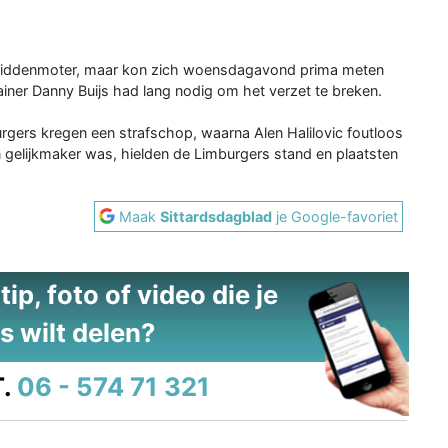
en middenmoter, maar kon zich woensdagavond prima meten
rainer Danny Buijs had lang nodig om het verzet te breken.
urgers kregen een strafschop, waarna Alen Halilovic foutloos
en gelijkmaker was, hielden de Limburgers stand en plaatsten
Maak
Sittardsdagblad
je Google-favoriet
ip, foto of video die je
s wilt delen?
.
06 - 574 71 321