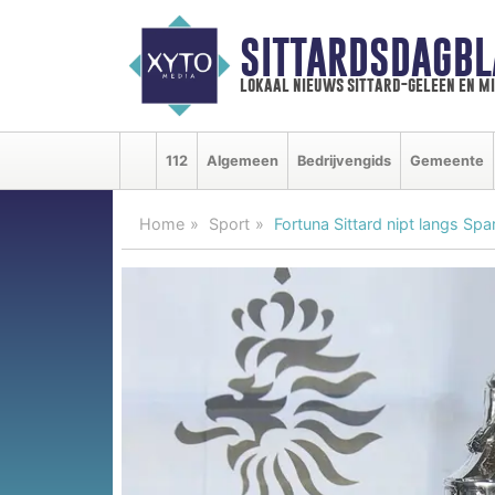
SITTARDSDAGBL
lokaal nieuws sittard-geleen en m
112
Algemeen
Bedrijvengids
Gemeente
Home
Sport
Fortuna Sittard nipt langs Spa