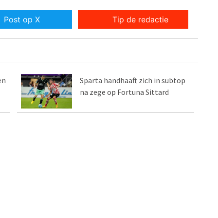
Post op X
Tip de redactie
en
Sparta handhaaft zich in subtop
na zege op Fortuna Sittard