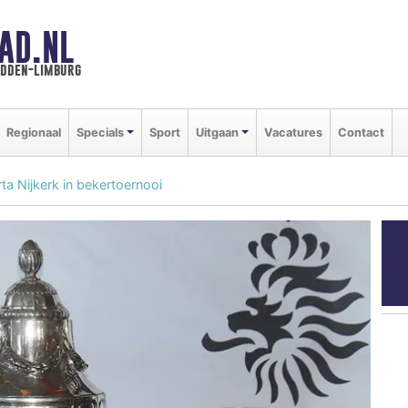
AD.NL
idden-limburg
Regionaal
Specials
Sport
Uitgaan
Vacatures
Contact
rta Nijkerk in bekertoernooi