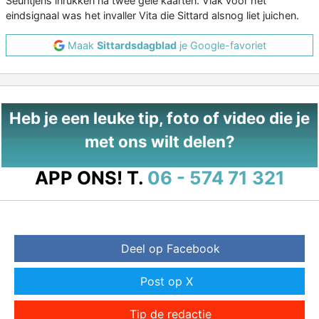
Seuntjens inrukken na twee gele kaarten. Vlak voor het
eindsignaal was het invaller Vita die Sittard alsnog liet juichen.
Maak
Sittardsdagblad
je Google-favoriet
Heb je een leuke tip, foto of video die je
met ons wilt delen?
APP ONS!
T.
06 - 574 71 321
Deel op Facebook
Post op X
Tip de redactie