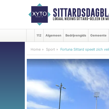
SITTARDSDAGBL
lokaal nieuws sittard-geleen en m
112
Algemeen
Bedrijvengids
Gemeente
Home
Sport
Fortuna Sittard speelt zich ve