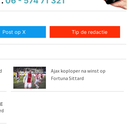
.
06 - 574 71 321
Post op X
Tip de redactie
d
Ajax koploper na winst op
Fortuna Sittard
ng
rd