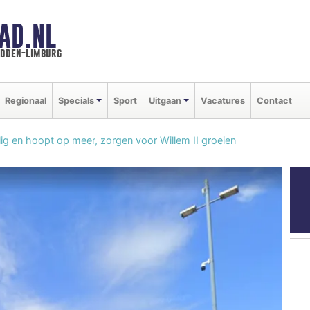
AD.NL
idden-limburg
Regionaal
Specials
Sport
Uitgaan
Vacatures
Contact
ilig en hoopt op meer, zorgen voor Willem II groeien