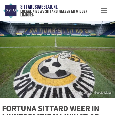
SITTARDSDAGBLAD.NL
lokaal nieuws sittard-geleen en midden-
limburg
FORTUNA SITTARD WEER IN