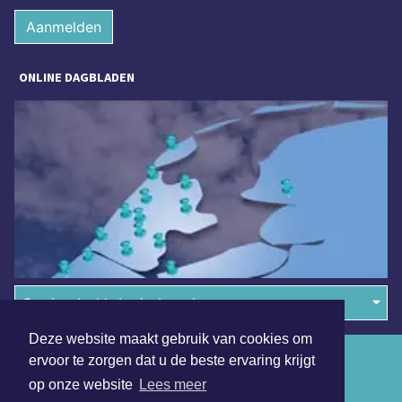
Aanmelden
ONLINE DAGBLADEN
Overige dagbladen in de regio
Deze website maakt gebruik van cookies om
Algemene voorwaarden
ervoor te zorgen dat u de beste ervaring krijgt
op onze website
Lees meer
Disclaimer