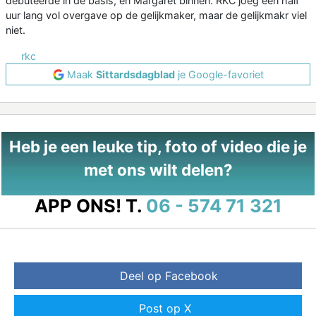
debuteerde in de basis, en Margaret binnen. RKC joeg een half
uur lang vol overgave op de gelijkmaker, maar de gelijkmakr viel
niet.
rkc
Maak
Sittardsdagblad
je Google-favoriet
Heb je een leuke tip, foto of video die je
met ons wilt delen?
APP ONS!
T.
06 - 574 71 321
Deel op Facebook
Post op X