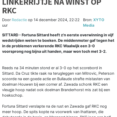
LINKERRIJTJE NA WINST OP
RKC
Door
Redactie
op
14 december 2024, 22:22
Bron:
XYTO
uur
Media
SITTARD - Fortuna Sittard heeft z'n eerste overwinning in vijf
wedstrijden weten te boeken. De middenmoter gaf tegen het
in de problemen verkerende RKC Waalwijk een 3-0
voorsprong nog bijna uit handen, maar won toch met 3-2.
Reeds na 34 minuten stond er al 3-0 op het scorebord in
Sittard. Da Cruz tikte raak na terugleggen van Mitrovic, Peterson
scoorde na een goede actie en Bullaude strafte mistasten van
doelman Houwen bij een corner af. Zawada schonk RKC een
vleugje hoop nadat ook doelman Branderhorst mis zat bij een
hoekschop.
Fortuna Sittard verslapte na de rust en Zawada gaf RKC nog
meer hoop. De spits kopte na voorwerk van Ihattaren, die