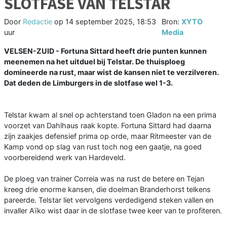
SLOTFASE VAN TELSTAR
Door
Redactie
op
14 september 2025, 18:53
Bron:
XYTO
uur
Media
VELSEN-ZUID - Fortuna Sittard heeft drie punten kunnen
meenemen na het uitduel bij Telstar. De thuisploeg
domineerde na rust, maar wist de kansen niet te verzilveren.
Dat deden de Limburgers in de slotfase wel 1-3.
Telstar kwam al snel op achterstand toen Gladon na een prima
voorzet van Dahlhaus raak kopte. Fortuna Sittard had daarna
zijn zaakjes defensief prima op orde, maar Ritmeester van de
Kamp vond op slag van rust toch nog een gaatje, na goed
voorbereidend werk van Hardeveld.
De ploeg van trainer Correia was na rust de betere en Tejan
kreeg drie enorme kansen, die doelman Branderhorst telkens
pareerde. Telstar liet vervolgens verdedigend steken vallen en
invaller Aïko wist daar in de slotfase twee keer van te profiteren.