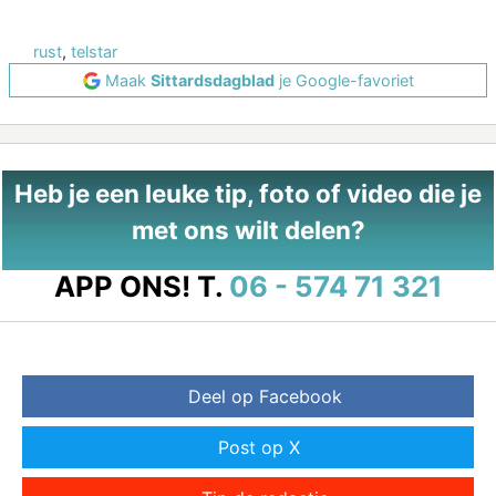
rust
,
telstar
Maak
Sittardsdagblad
je Google-favoriet
Heb je een leuke tip, foto of video die je
met ons wilt delen?
APP ONS!
T.
06 - 574 71 321
Deel op Facebook
Post op X