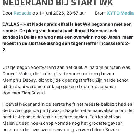
NEDERLAND BIJ START WK
Door
Redactie
op
14 juni 2026, 23:57 uur
Bron:
XYTO Media
DALLAS – Het Nederlands elftal is het WK begonnen met een
remise. De ploeg van bondscoach Ronald Koeman leek
zondag in Dallas op weg naar een overwinning op Japan, maar
moest in de slotfase alsnog een tegentreffer incasseren: 2-
2.
Oranje begon voortvarend aan het duel. Al na drie minuten was
Donyell Malen, die in de spits de voorkeur kreeg boven
Memphis Depay, dicht bij de openingstreffer. Zijn harde schot
uit de draai werd echter knap gekeerd door de Japanse
doelman Zion Suzuki.
Hoewel Nederland in de eerste helft het meeste balbezit had en
de bovenliggende partij was, slaagde het er nauwelijks in om de
hechte Japanse defensie uiteen te spelen. Een kopbal van
Malen uit een hoekschop vormde nog het grootste gevaar,
maar ook die inzet werd eenvoudig verwerkt door Suzuki.