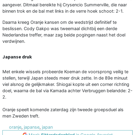
aangever. Ditmaal bereikte hij Crysencio Summerville, die naar
binnen trok en de bal met links in de verre hoek schoot: 2-1.
Daarna kreeg Oranje kansen om de wedstrijd definitief te
beslissen. Cody Gakpo was tweemaal dichtbij een derde
Nederlandse treffer, maar zag beide pogingen naast het doel
verdwijnen.
Japanse druk
Met enkele wissels probeerde Koeman de voorsprong veilig te
stellen, terwijl Japan steeds meer druk zette. In de 89e minuut
viel alsnog de gelijkmaker. Shiogai kopte uit een corner richting
doel, waarna de bal via Kamada achter Verbruggen belandde: 2-
2.
Oranje speelt komende zaterdag zijn tweede groepsduel als
men Zweden treft.
oranje
,
japanse
,
japan
Maak
Sittardsdagblad
je Google-favoriet