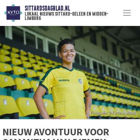
SITTARDSDAGBLAD.NL
lokaal nieuws sittard-geleen en midden-
limburg
NIEUW AVONTUUR VOOR