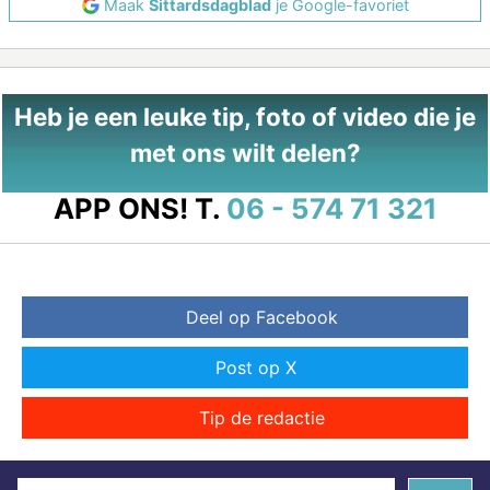
Maak
Sittardsdagblad
je Google-favoriet
Heb je een leuke tip, foto of video die je
met ons wilt delen?
APP ONS!
T.
06 - 574 71 321
Deel op Facebook
Post op X
Tip de redactie