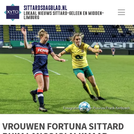
SITTARDSDAGBLAD.NL
lokaal nieuws sittard-geleen en midden-
limburg
VROUWEN FORTUNA SITTARD