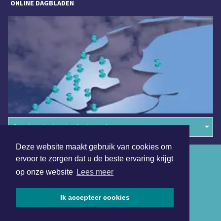
ONLINE DAGBLADEN
Overige dagbladen in de regio
Deze website maakt gebruik van cookies om
Algemene voorwaarden
ervoor te zorgen dat u de beste ervaring krijgt
op onze website
Lees meer
Disclaimer
Privacy Statement
Ik accepteer cookies
Copyright (c) 2026 | Sittardsdagblad.nl - Alle rechten