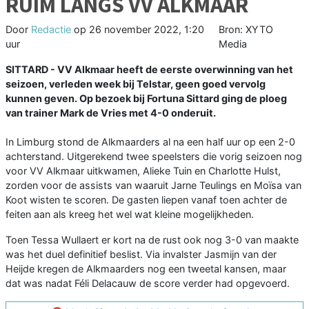
RUIM LANGS VV ALKMAAR
Door
Redactie
op
26 november 2022, 1:20
Bron: XYTO
uur
Media
SITTARD - VV Alkmaar heeft de eerste overwinning van het
seizoen, verleden week bij Telstar, geen goed vervolg
kunnen geven. Op bezoek bij Fortuna Sittard ging de ploeg
van trainer Mark de Vries met 4-0 onderuit.
In Limburg stond de Alkmaarders al na een half uur op een 2-0
achterstand. Uitgerekend twee speelsters die vorig seizoen nog
voor VV Alkmaar uitkwamen, Alieke Tuin en Charlotte Hulst,
zorden voor de assists van waaruit Jarne Teulings en Moïsa van
Koot wisten te scoren. De gasten liepen vanaf toen achter de
feiten aan als kreeg het wel wat kleine mogelijkheden.
Toen Tessa Wullaert er kort na de rust ook nog 3-0 van maakte
was het duel definitief beslist. Via invalster Jasmijn van der
Heijde kregen de Alkmaarders nog een tweetal kansen, maar
dat was nadat Féli Delacauw de score verder had opgevoerd.