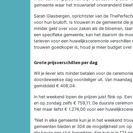
gemeente waar het trouwtarief onveranderd bleef
Sarah Glasbergen, oprichtster van de ThePerfectW
voor hun bruiloft. Is trouwen in de gemeente die 
minder geld over voor zaken als de bloemen, taart
een specifieke gemeente, kan het daarom de moei
tarieven voor een huwelijksceremonie verschillen
trouwen goedkoper is, houd je meer budget over v
Grote prijsverschillen per dag
Wil je liever iets minder betalen voor de ceremon
doordeweekse dag voordeliger uit. Van maandag 
gemiddeld € 408,04.
In het weekend lopen de prijzen juist flink op. 
en op zondag zelfs € 759,11. De duurste ceremoni
hier maar liefst € 1.274,00 voor een huwelijkscer
“Niet in elke gemeente kun je in het weekend tr
gemeenten bieden er 304 de mogelijkheid om op z
die keuze een stuk beperkter: dan kun je in 121 