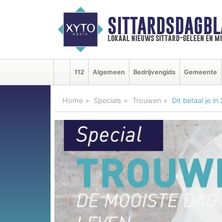
SITTARDSDAGBL
lokaal nieuws sittard-geleen en m
112
Algemeen
Bedrijvengids
Gemeente
Home
Specials
Trouwen
Dit betaal je 