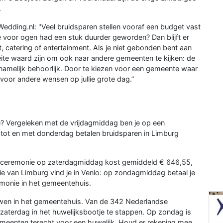
.
edding.nl: "Veel bruidsparen stellen vooraf een budget vast
je voor ogen had een stuk duurder geworden? Dan blijft er
, catering of entertainment. Als je niet gebonden bent aan
te waard zijn om ook naar andere gemeenten te kijken: de
 namelijk behoorlijk. Door te kiezen voor een gemeente waar
oor andere wensen op jullie grote dag.”
ie? Vergeleken met de vrijdagmiddag ben je op een
tot en met donderdag betalen bruidsparen in Limburg
Een ceremonie op zaterdagmiddag kost gemiddeld € 646,55,
e van Limburg vind je in Venlo: op zondagmiddag betaal je
emonie in het gemeentehuis.
ouwen in het gemeentehuis. Van de 342 Nederlandse
aterdag in het huwelijksbootje te stappen. Op zondag is
gemeenten terecht voor een huwelijk. Houd er rekening mee