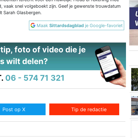
d, vaak snel volgeboekt zijn. Geef je gewenste trouwdatum
lt Sarah Glasbergen.
Maak
Sittardsdagblad
je Google-favoriet
ip, foto of video die je
s wilt delen?
.
06 - 574 71 321
Post op X
Tip de redactie