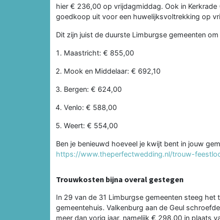
hier € 236,00 op vrijdagmiddag. Ook in Kerkrade 
goedkoop uit voor een huwelijksvoltrekking op v
Dit zijn juist de duurste Limburgse gemeenten om
Maastricht: € 855,00
Mook en Middelaar: € 692,10
Bergen: € 624,00
Venlo: € 588,00
Weert: € 554,00
Ben je benieuwd hoeveel je kwijt bent in jouw gem
https://www.theperfectwedding.nl/trouw-feestlo
Trouwkosten bijna overal gestegen
In 29 van de 31 Limburgse gemeenten steeg het t
gemeentehuis. Valkenburg aan de Geul schroefde 
meer dan vorig jaar, namelijk € 298,00 in plaats 