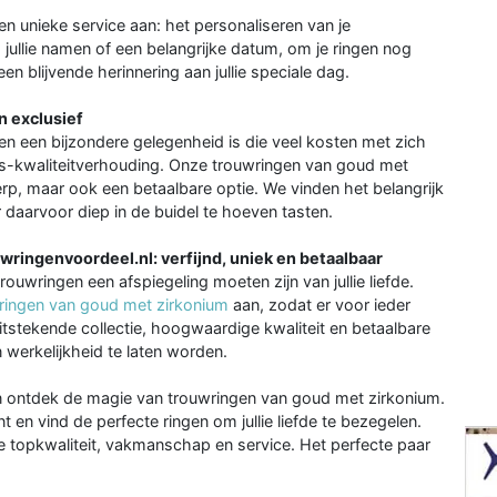
n unieke service aan: het personaliseren van je
 jullie namen of een belangrijke datum, om je ringen nog
en blijvende herinnering aan jullie speciale dag.
n exclusief
en een bijzondere gelegenheid is die veel kosten met zich
s-kwaliteitverhouding. Onze trouwringen van goud met
erp, maar ook een betaalbare optie. We vinden het belangrijk
r daarvoor diep in de buidel te hoeven tasten.
ringenvoordeel.nl: verfijnd, uniek en betaalbaar
ouwringen een afspiegeling moeten zijn van jullie liefde.
wringen van goud met zirkonium
aan, zodat er voor ieder
itstekende collectie, hoogwaardige kwaliteit en betaalbare
en werkelijkheid te laten worden.
 ontdek de magie van trouwringen van goud met zirkonium.
 en vind de perfecte ringen om jullie liefde te bezegelen.
e topkwaliteit, vakmanschap en service. Het perfecte paar