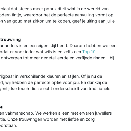
iaal dat steeds meer populariteit wint in de wereld van
dern tintje, waardoor het de perfecte aanvulling vormt op
n van goud met zirkonium te kopen, geef je uiting aan jullie
 trouwring
aar anders is en een eigen stijl heeft. Daarom hebben we een
odat er voor ieder wat wils is en zelfs een
Top 10
 ontwerpen tot meer gedetailleerde en verfijnde ringen - bij
gbaar in verschillende kleuren en stijlen. Of je nu de
, wij hebben de perfecte optie voor jou. En dankzij de
gentijdse touch die ze echt onderscheidt van traditionele
ou
it en vakmanschap. We werken alleen met ervaren juweliers
ctie. Onze trouwringen worden met liefde en zorg
oorstaan.