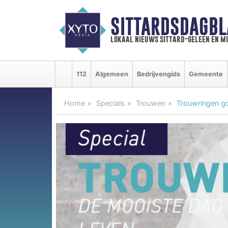
SITTARDSDAGBL
lokaal nieuws sittard-geleen en m
112
Algemeen
Bedrijvengids
Gemeente
Home
Specials
Trouwen
Trouwringen go