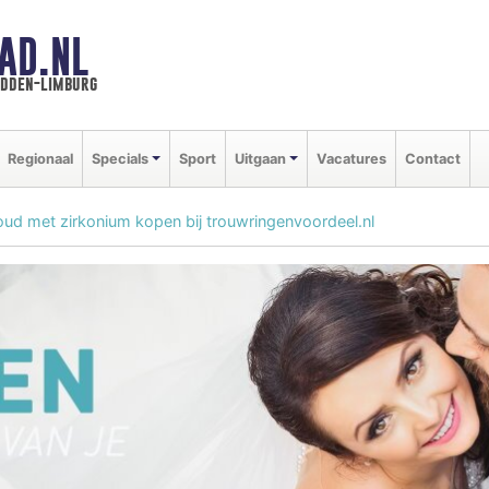
AD.NL
idden-limburg
Regionaal
Specials
Sport
Uitgaan
Vacatures
Contact
ud met zirkonium kopen bij trouwringenvoordeel.nl