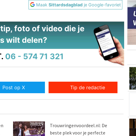
Maak
Sittardsdagblad
je Google-favoriet
ip, foto of video die je
s wilt delen?
.
06 - 574 71 321
Post op X
Tip de redactie
en
Trouwringenvoordeel.nl: De
t
beste plek voor je perfecte