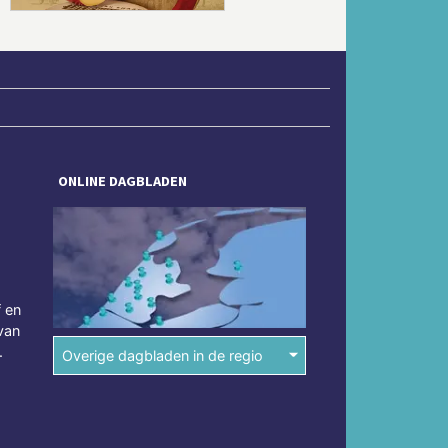
ONLINE DAGBLADEN
f en
van
.
Overige dagbladen in de regio