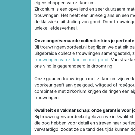
eigenschappen van zirkonium.
Zirkonium is een opvallend en zeer duurzaam mater
trouwringen. Het heeft een unieke glans en een mo
de klassieke uitstraling van goud. Door trouwringe
unieke liefdesverhaal.
Onze ongeëvenaarde collectie: kies je perfecte
Bij trouwringenvoordeel.nl begrijpen we dat elk p
uitgebreide collectie trouwringen samengesteld, z
trouwringen van zirkonium met goud
. Van strakke
ons vind je gegarandeerd je droomring.
Onze gouden trouwringen met zirkonium zijn verkrij
voorkeur geeft aan geelgoud, witgoud of roségoud
combinatie met zirkonium krijgen de ringen een ei
trouwringen.
Kwaliteit en vakmanschap: onze garantie voor j
Bij trouwringenvoordeel.nl geloven we in kwalite
die oog hebben voor detail en streven naar perfe
vervaardigd, zodat ze de tand des tijds kunnen d