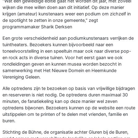
"Wat een geweldige editie gaat het worden dit jaar, met zoveel
wijken die mee willen doen aan dit initiatief. Op deze manier
krijgen (amateur) kunstenaars weer een podium om zichzelf in
de spotlight te zetten in onze gemeente," zegt
programmamaker Sharik Derksen
Een grote verscheidenheid aan podiumkunstenaars verrijken de
tuintheaters. Bezoekers kunnen bijvoorbeeld naar een
toneelvoorstelling in een speeltuin maar ook naar diverse pop-
en rock acts in diverse tuinen. Voor het eerst gaan we ook
rondleidingen geven en kunnen musea worden bezocht in
samenwerking met Het Nieuwe Domein en Heemkunde
Vereniging Geleen.
Alle optredens zijn te bezoeken op basis van vrijwillige bijdragen
en reserveren is niet nodig. De optredens duren maximaal 30
minuten, de fanatiekeling kan op deze manier wel zeven
optredens bijwonen. Bezoekers kunnen op de website een route
uitstippelen om te printen of te delen met vrienden, familie en
buren.
Stichting de Bühne, de organisatie achter Gluren bij de Buren,