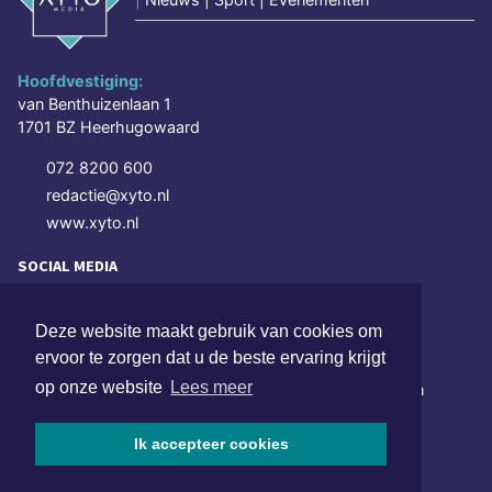
Hoofdvestiging:
van Benthuizenlaan 1
1701 BZ Heerhugowaard
072 8200 600
redactie@xyto.nl
www.xyto.nl
SOCIAL MEDIA
Deze website maakt gebruik van cookies om
NIEUWSBRIEF AANMELDEN
ervoor te zorgen dat u de beste ervaring krijgt
op onze website
Lees meer
Schrijf je in voor onze nieuwsbrief en krijg wekelijks een
samenvatting van alle gebeurtenissen uit jouw regio.
Ik accepteer cookies
Aanmelden