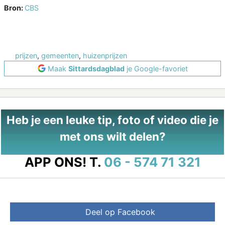
Bron:
CBS
prijzen
,
gemeenten
,
huizenprijzen
Maak
Sittardsdagblad
je Google-favoriet
Heb je een leuke tip, foto of video die je
met ons wilt delen?
APP ONS!
T.
06 - 574 71 321
Deel op Facebook