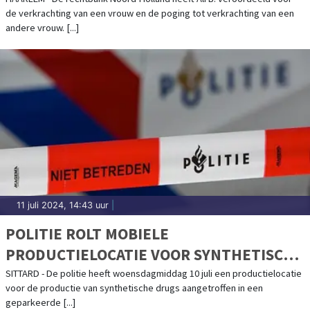
de verkrachting van een vrouw en de poging tot verkrachting van een
andere vrouw. [...]
11 juli 2024, 14:43 uur
|
POLITIE ROLT MOBIELE
PRODUCTIELOCATIE VOOR SYNTHETISCHE
DRUGS OP IN SITTARD
SITTARD - De politie heeft woensdagmiddag 10 juli een productielocatie
voor de productie van synthetische drugs aangetroffen in een
geparkeerde [...]