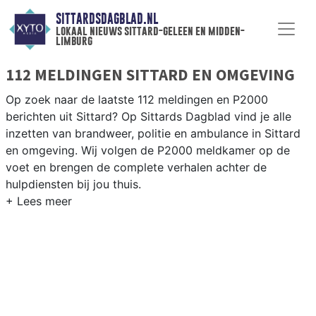
SITTARDSDAGBLAD.NL
lokaal nieuws sittard-geleen en midden-
limburg
112 MELDINGEN SITTARD EN OMGEVING
Op zoek naar de laatste 112 meldingen en P2000
berichten uit Sittard? Op Sittards Dagblad vind je alle
inzetten van brandweer, politie en ambulance in Sittard
en omgeving. Wij volgen de P2000 meldkamer op de
voet en brengen de complete verhalen achter de
hulpdiensten bij jou thuis.
P2000 MELDINGEN SITTARD
Van incidenten op de A2 en de N294 tot meldingen in
Sittard centrum, Geleen, Stein en rondom de Chemelot-
industrie — onze redactie brengt het 112-nieuws.