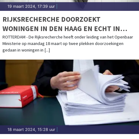
19 maart 2024, 17:39 uur
|
RIJKSRECHERCHE DOORZOEKT
WONINGEN IN DEN HAAG EN ECHT IN
ROTTERDAMS FRAUDEONDERZOEK
ROTTERDAM - De Rijksrecherche heeft onder leiding van het Openbaar
Ministerie op maandag 18 maart op twee plekken doorzoekingen
gedaan in woningen in [...]
18 maart 2024, 15:28 uur
|