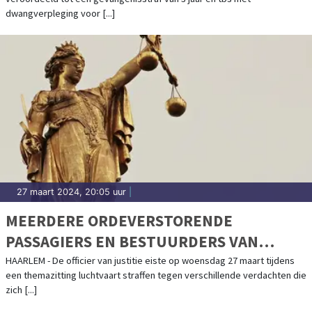
dwangverpleging voor [...]
27 maart 2024, 20:05 uur
|
MEERDERE ORDEVERSTORENDE
PASSAGIERS EN BESTUURDERS VAN
DRONES VEROORDEELD
HAARLEM - De officier van justitie eiste op woensdag 27 maart tijdens
een themazitting luchtvaart straffen tegen verschillende verdachten die
zich [...]