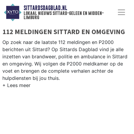
SITTARDSDAGBLAD.NL
lokaal nieuws sittard-geleen en midden-
limburg
112 MELDINGEN SITTARD EN OMGEVING
Op zoek naar de laatste 112 meldingen en P2000
berichten uit Sittard? Op Sittards Dagblad vind je alle
inzetten van brandweer, politie en ambulance in Sittard
en omgeving. Wij volgen de P2000 meldkamer op de
voet en brengen de complete verhalen achter de
hulpdiensten bij jou thuis.
P2000 MELDINGEN SITTARD
Van incidenten op de A2 en de N294 tot meldingen in
Sittard centrum, Geleen, Stein en rondom de Chemelot-
industrie — onze redactie brengt het 112-nieuws.