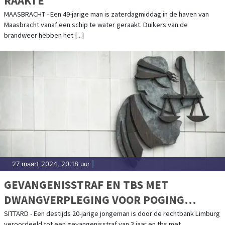
RAAKTE
MAASBRACHT - Een 49-jarige man is zaterdagmiddag in de haven van
Maasbracht vanaf een schip te water geraakt. Duikers van de
brandweer hebben het [...]
27 maart 2024, 20:18 uur
|
GEVANGENISSTRAF EN TBS MET
DWANGVERPLEGING VOOR POGING
DOODSLAG IN CENTRUM SITTARD
SITTARD - Een destijds 20-jarige jongeman is door de rechtbank Limburg
veroordeeld tot een gevangenisstraf van 3 jaar en tbs met