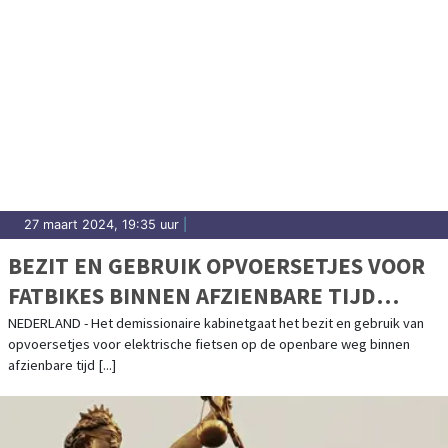
27 maart 2024, 19:35 uur
|
BEZIT EN GEBRUIK OPVOERSETJES VOOR
FATBIKES BINNEN AFZIENBARE TIJD
VERBODEN
NEDERLAND - Het demissionaire kabinetgaat het bezit en gebruik van
opvoersetjes voor elektrische fietsen op de openbare weg binnen
afzienbare tijd [...]