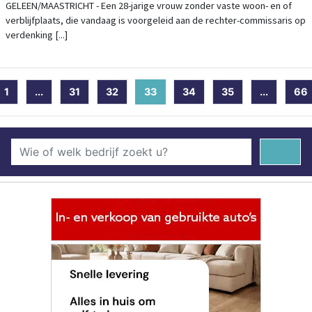
GELEEN/MAASTRICHT - Een 28-jarige vrouw zonder vaste woon- en of
verblijfplaats, die vandaag is voorgeleid aan de rechter-commissaris op
verdenking [...]
1
...
31
32
33
(current)
34
35
...
66