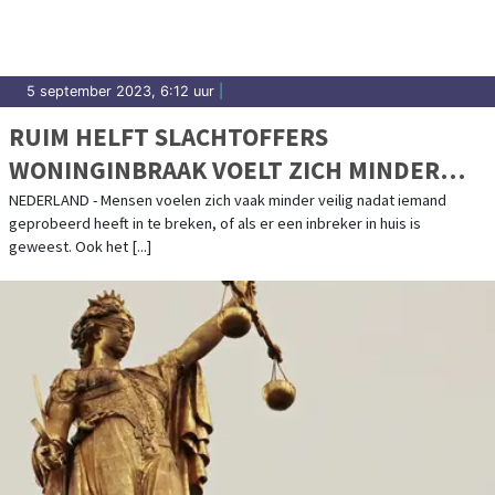
5 september 2023, 6:12 uur
|
RUIM HELFT SLACHTOFFERS
WONINGINBRAAK VOELT ZICH MINDER
VEILIG
NEDERLAND - Mensen voelen zich vaak minder veilig nadat iemand
geprobeerd heeft in te breken, of als er een inbreker in huis is
geweest. Ook het [...]