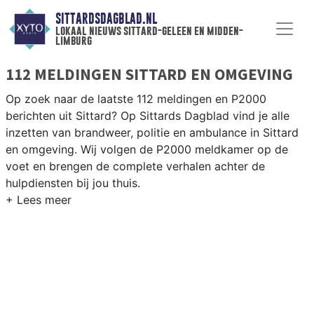
SITTARDSDAGBLAD.NL
lokaal nieuws sittard-geleen en midden-
limburg
112 MELDINGEN SITTARD EN OMGEVING
Op zoek naar de laatste 112 meldingen en P2000
berichten uit Sittard? Op Sittards Dagblad vind je alle
inzetten van brandweer, politie en ambulance in Sittard
en omgeving. Wij volgen de P2000 meldkamer op de
voet en brengen de complete verhalen achter de
hulpdiensten bij jou thuis.
P2000 MELDINGEN SITTARD
Van incidenten op de A2 en de N294 tot meldingen in
Sittard centrum, Geleen, Stein en rondom de Chemelot-
industrie — onze redactie brengt het 112-nieuws.