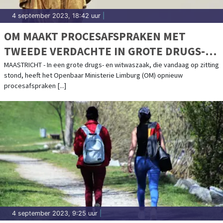
4 september 2023, 18:42 uur
|
OM MAAKT PROCESAFSPRAKEN MET
TWEEDE VERDACHTE IN GROTE DRUGS-
EN WITWASZAAK
MAASTRICHT - In een grote drugs- en witwaszaak, die vandaag op zitting
stond, heeft het Openbaar Ministerie Limburg (OM) opnieuw
procesafspraken [...]
4 september 2023, 9:25 uur
|