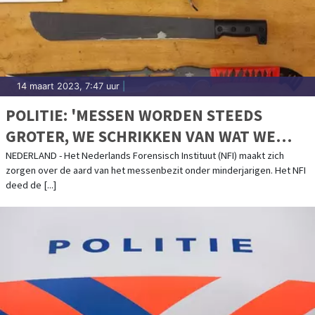
14 maart 2023, 7:47 uur
|
POLITIE: 'MESSEN WORDEN STEEDS
GROTER, WE SCHRIKKEN VAN WAT WE
ZIEN’
NEDERLAND - Het Nederlands Forensisch Instituut (NFI) maakt zich
zorgen over de aard van het messenbezit onder minderjarigen. Het NFI
deed de [...]