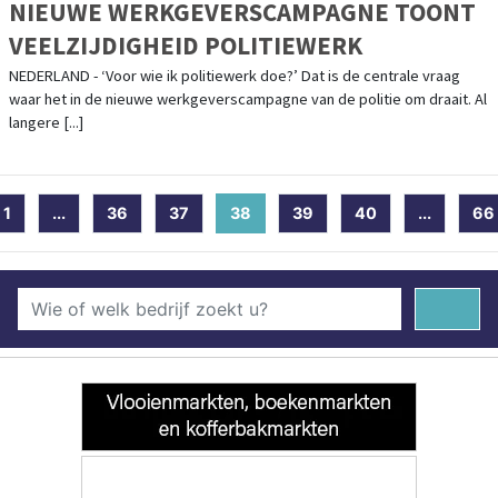
NIEUWE WERKGEVERSCAMPAGNE TOONT
VEELZIJDIGHEID POLITIEWERK
NEDERLAND - ‘Voor wie ik politiewerk doe?’ Dat is de centrale vraag
waar het in de nieuwe werkgeverscampagne van de politie om draait. Al
langere [...]
1
...
36
37
38
(current)
39
40
...
66