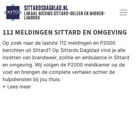
SITTARDSDAGBLAD.NL
lokaal nieuws sittard-geleen en midden-
limburg
112 MELDINGEN SITTARD EN OMGEVING
Op zoek naar de laatste 112 meldingen en P2000
berichten uit Sittard? Op Sittards Dagblad vind je alle
inzetten van brandweer, politie en ambulance in Sittard
en omgeving. Wij volgen de P2000 meldkamer op de
voet en brengen de complete verhalen achter de
hulpdiensten bij jou thuis.
P2000 MELDINGEN SITTARD
Van incidenten op de A2 en de N294 tot meldingen in
Sittard centrum, Geleen, Stein en rondom de Chemelot-
industrie — onze redactie brengt het 112-nieuws.