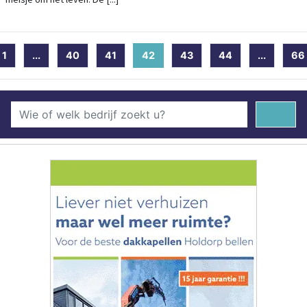
1
...
40
41
42
(current)
43
44
...
66