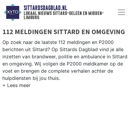
SITTARDSDAGBLAD.NL
lokaal nieuws sittard-geleen en midden-
limburg
112 MELDINGEN SITTARD EN OMGEVING
Op zoek naar de laatste 112 meldingen en P2000
berichten uit Sittard? Op Sittards Dagblad vind je alle
inzetten van brandweer, politie en ambulance in Sittard
en omgeving. Wij volgen de P2000 meldkamer op de
voet en brengen de complete verhalen achter de
hulpdiensten bij jou thuis.
P2000 MELDINGEN SITTARD
Van incidenten op de A2 en de N294 tot meldingen in
Sittard centrum, Geleen, Stein en rondom de Chemelot-
industrie — onze redactie brengt het 112-nieuws.