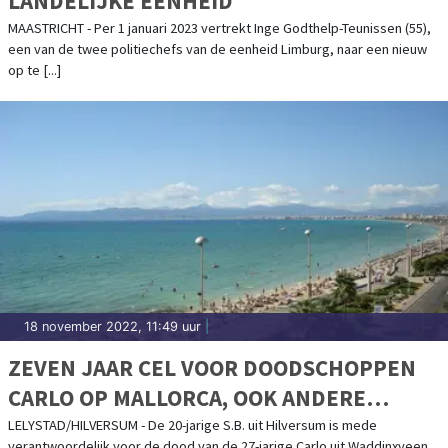
LANDELIJKE EENHEID
MAASTRICHT - Per 1 januari 2023 vertrekt Inge Godthelp-Teunissen (55),
een van de twee politiechefs van de eenheid Limburg, naar een nieuw
op te [...]
18 november 2022, 11:49 uur
|
ZEVEN JAAR CEL VOOR DOODSCHOPPEN
CARLO OP MALLORCA, OOK ANDERE
VERDACHTEN VEROORDEELD TOT
LELYSTAD/HILVERSUM - De 20-jarige S.B. uit Hilversum is mede
verantwoordelijk voor de dood van de 27-jarige Carlo uit Waddinxveen.