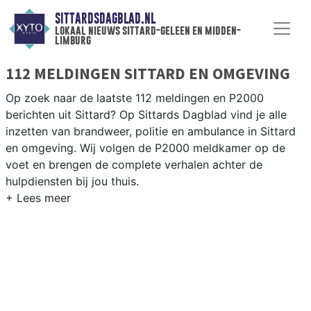
SITTARDSDAGBLAD.NL
lokaal nieuws sittard-geleen en midden-
limburg
112 MELDINGEN SITTARD EN OMGEVING
Op zoek naar de laatste 112 meldingen en P2000
berichten uit Sittard? Op Sittards Dagblad vind je alle
inzetten van brandweer, politie en ambulance in Sittard
en omgeving. Wij volgen de P2000 meldkamer op de
voet en brengen de complete verhalen achter de
hulpdiensten bij jou thuis.
P2000 MELDINGEN SITTARD
Van incidenten op de A2 en de N294 tot meldingen in
Sittard centrum, Geleen, Stein en rondom de Chemelot-
industrie — onze redactie brengt het 112-nieuws.