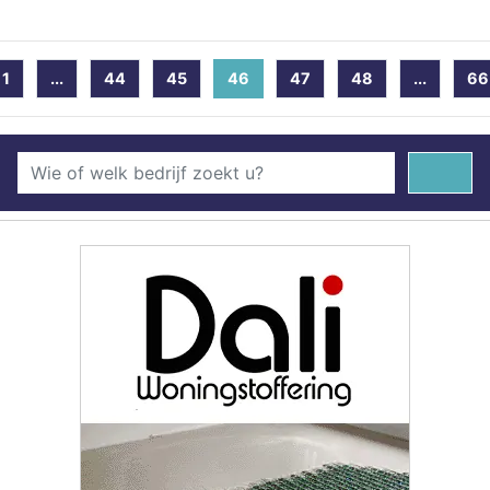
1
...
44
45
46
(current)
47
48
...
66