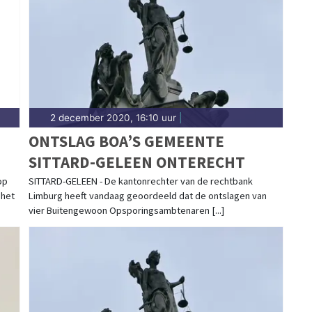
gt het 112-nieuws.
2 december 2020, 16:10 uur
|
ONTSLAG BOA’S GEMEENTE
SITTARD-GELEEN ONTERECHT
op
SITTARD-GELEEN - De kantonrechter van de rechtbank
 het
Limburg heeft vandaag geoordeeld dat de ontslagen van
vier Buitengewoon Opsporingsambtenaren [...]