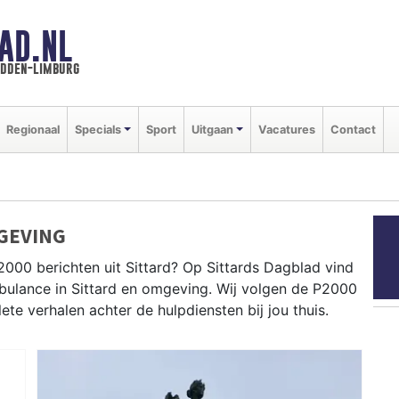
AD.NL
idden-limburg
Regionaal
Specials
Sport
Uitgaan
Vacatures
Contact
GEVING
000 berichten uit Sittard? Op Sittards Dagblad vind
ambulance in Sittard en omgeving. Wij volgen de P2000
e verhalen achter de hulpdiensten bij jou thuis.
dingen in Sittard centrum, Geleen, Stein en rondom