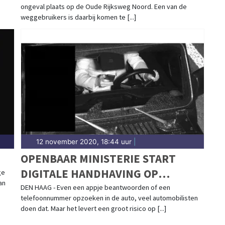
ongeval plaats op de Oude Rijksweg Noord. Een van de
weggebruikers is daarbij komen te [...]
12 november 2020, 18:44 uur
|
OPENBAAR MINISTERIE START
DIGITALE HANDHAVING OP
ge
an
HANDHELD TELEFOONGEBRUIK
DEN HAAG - Even een appje beantwoorden of een
telefoonnummer opzoeken in de auto, veel automobilisten
ACHTER HET STUUR
doen dat. Maar het levert een groot risico op [...]