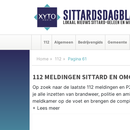
SITTARDSDAGBL
lokaal nieuws sittard-geleen en m
112
Algemeen
Bedrijvengids
Gemeente
Home
112
Pagina 61
112 MELDINGEN SITTARD EN OM
Op zoek naar de laatste 112 meldingen en P2
je alle inzetten van brandweer, politie en 
meldkamer op de voet en brengen de complet
P2000 MELDINGEN SITTARD
Van incidenten op de A2 en de N294 tot mel