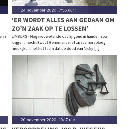
24 november 2020, 7:55 uur
|
‘ER WORDT ALLES AAN GEDAAN OM
ZO’N ZAAK OP TE LOSSEN’
enri
LIMBURG - Nog niet wetende dat hij goud in handen zou
krijgen, mocht Ewout Genemans met zijn cameraploeg
meekijken met het team dat de dood van Nicky [...]
20 november 2020, 19:17 uur
|