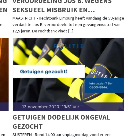
NG
VEROORDELING JOS B. WEGENS
EEN
SEKSUEEL MISBRUIK EN
VRIJHEIDSBEROVING MET DE DOOD
MAASTRICHT - Rechtbank Limburg heeft vandaag de 58-jarige
ie
verdachte Jos B. veroordeeld tot een gevangenisstraf van
ALS GEVOLG
12,5 jaren. De rechtbank vindt [...]
13 november 2020, 19:51 uur
|
GETUIGEN DODELIJK ONGEVAL
GEZOCHT
T
een
SUSTEREN - Rond 14.00 uur vrijdagmiddag vond er een