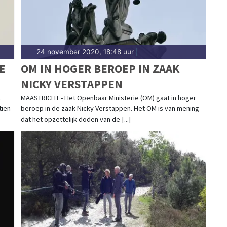
24 november 2020, 18:48 uur
|
E
OM IN HOGER BEROEP IN ZAAK
NICKY VERSTAPPEN
N
t
MAASTRICHT - Het Openbaar Ministerie (OM) gaat in hoger
tien
beroep in de zaak Nicky Verstappen. Het OM is van mening
dat het opzettelijk doden van de [...]