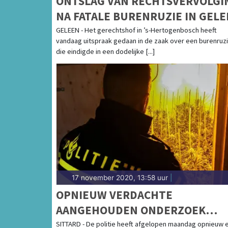
ONTSLAG VAN RECHTSVERVOLGI
NA FATALE BURENRUZIE IN GEL
GELEEN - Het gerechtshof in ’s-Hertogenbosch heeft
vandaag uitspraak gedaan in de zaak over een burenruz
die eindigde in een dodelijke [...]
17 november 2020, 13:58 uur
|
OPNIEUW VERDACHTE
AANGEHOUDEN ONDERZOEK
GEORGANISEERDE HENNEPTEEL
SITTARD - De politie heeft afgelopen maandag opnieuw 