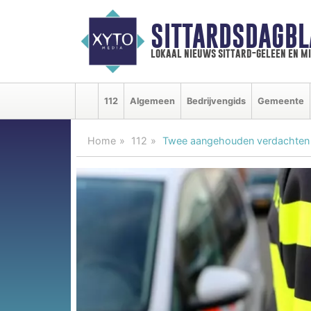
SITTARDSDAGBL
lokaal nieuws sittard-geleen en m
112
Algemeen
Bedrijvengids
Gemeente
Home
112
Twee aangehouden verdachten w