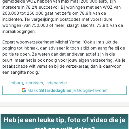
gemiddelde WOZ hebben van maximaal 200.000 euro, zijn
inbrekers in 78,2% succesvol. Bij woningen met een WOZ van
200.000 tot 250.000 gaat het zelfs om 78,9% van de
incidenten. Ter vergelijking: in postcodes met vooral dure
woningen (van 750.000 of meer) slaagt ‘slechts’ 73,9% van de
inbraakpogingen.
Expert woonverzekeringen Michel Ypma: “Ook al mislukt de
poging tot inbraak, dan adviseer ik toch altijd om aangifte bij de
politie te doen. Ze weten dan dat er dieven actief zijn in die
buurt, maar het is ook nodig voor jouw eigen verzekering. Als je
braakschade wilt verhalen bij de verzekeraar, dan is daarvoor
een aangifte nodig.”
limburg
,
inbrekers
,
independer
Maak
Sittardsdagblad
je Google-favoriet
Heb je een leuke tip, foto of video die je