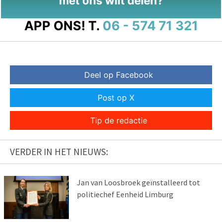
met ons wilt delen?
APP ONS!
T.
06 - 574 71 321
Deel op Facebook
Post op X
Tip de redactie
VERDER IN HET NIEUWS:
Jan van Loosbroek geïnstalleerd tot
politiechef Eenheid Limburg