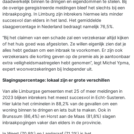
daadwerkelijk binnen te dringen en eigendommen te stelen. Bij
de overige geregistreerde meldingen bleef het slechts bij een
inbraakpoging. In Limburg zijn inbrekers hiermee iets minder
succesvol dan elders in het land. Het gemiddelde
slaagpercentage in Nederland bedraagt namelijk 76,5%.
“Bij het claimen van een schade zal een verzekeraar altijd kijken
of het huis goed was afgesloten. Ze willen eigenlijk zien dat je
alles hebt gedaan om een inbraak te voorkomen. Er zijn ook
verzekeraars die korting geven op de premie als je aantoonbaar
extra veiligheidsmaatregelen hebt genomen”, legt Michel Ypma,
expert woonverzekeringen bij Independer uit.
Slagingspercentage: lokaal zijn er grote verschillen
Van alle Limburgse gemeenten met 25 of meer meldingen in
2023 blijken inbrekers het meest succesvol in Echt-Susteren.
Hier lukte het criminelen in 88,2% van de gevallen om een
woning binnen te dringen en iets buit te maken. Ook in
Brunssum (86,4%) en Horst aan de Maas (81,8%) slagen
inbraakpogingen vaker dan elders in de provincie.
In Weert (70,9%) en Landgraaf (71,2%) is het