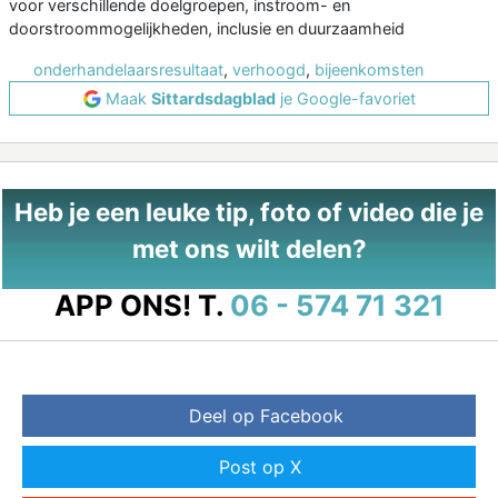
voor verschillende doelgroepen, instroom- en
doorstroommogelijkheden, inclusie en duurzaamheid
onderhandelaarsresultaat
,
verhoogd
,
bijeenkomsten
Maak
Sittardsdagblad
je Google-favoriet
Heb je een leuke tip, foto of video die je
met ons wilt delen?
APP ONS!
T.
06 - 574 71 321
Deel op Facebook
Post op X