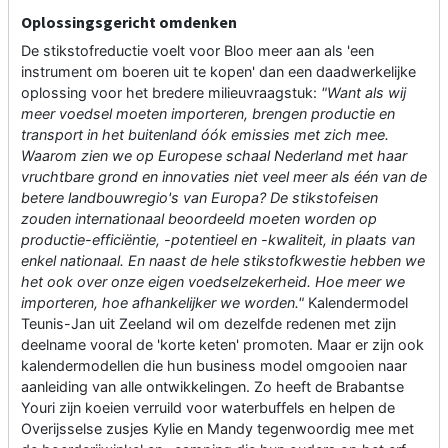
Oplossingsgericht omdenken
De stikstofreductie voelt voor Bloo meer aan als 'een
instrument om boeren uit te kopen' dan een daadwerkelijke
oplossing voor het bredere milieuvraagstuk:
"Want als wij
meer voedsel moeten importeren, brengen productie en
transport in het buitenland óók emissies met zich mee.
Waarom zien we op Europese schaal Nederland met haar
vruchtbare grond en innovaties niet veel meer als één van de
betere landbouwregio's van Europa? De stikstofeisen
zouden internationaal beoordeeld moeten worden op
productie-efficiëntie, -potentieel en -kwaliteit, in plaats van
enkel nationaal. En naast de hele stikstofkwestie hebben we
het ook over onze eigen voedselzekerheid. Hoe meer we
importeren, hoe afhankelijker we worden."
Kalendermodel
Teunis-Jan uit Zeeland wil om dezelfde redenen met zijn
deelname vooral de 'korte keten' promoten. Maar er zijn ook
kalendermodellen die hun business model omgooien naar
aanleiding van alle ontwikkelingen. Zo heeft de Brabantse
Youri zijn koeien verruild voor waterbuffels en helpen de
Overijsselse zusjes Kylie en Mandy tegenwoordig mee met