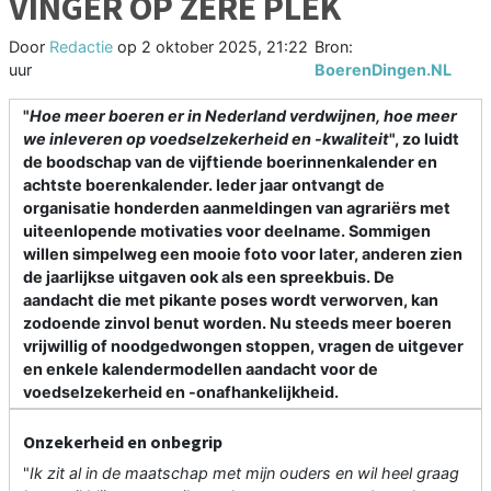
VINGER OP ZERE PLEK
Door
Redactie
op
2 oktober 2025, 21:22
Bron:
uur
BoerenDingen.NL
"
Hoe meer boeren er in Nederland verdwijnen, hoe meer
we inleveren op voedselzekerheid en -kwaliteit
", zo luidt
de boodschap van de vijftiende boerinnenkalender en
achtste boerenkalender. Ieder jaar ontvangt de
organisatie honderden aanmeldingen van agrariërs met
uiteenlopende motivaties voor deelname. Sommigen
willen simpelweg een mooie foto voor later, anderen zien
de jaarlijkse uitgaven ook als een spreekbuis. De
aandacht die met pikante poses wordt verworven, kan
zodoende zinvol benut worden. Nu steeds meer boeren
vrijwillig of noodgedwongen stoppen, vragen de uitgever
en enkele kalendermodellen aandacht voor de
voedselzekerheid en -onafhankelijkheid.
Onzekerheid en onbegrip
"
Ik zit al in de maatschap met mijn ouders en wil heel graag