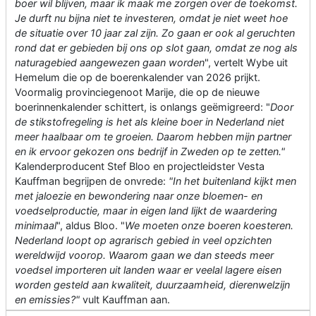
boer wil blijven, maar ik maak me zorgen over de toekomst.
Je durft nu bijna niet te investeren, omdat je niet weet hoe
de situatie over 10 jaar zal zijn. Zo gaan er ook al geruchten
rond dat er gebieden bij ons op slot gaan, omdat ze nog als
naturagebied aangewezen gaan worden
", vertelt Wybe uit
Hemelum die op de boerenkalender van 2026 prijkt.
Voormalig provinciegenoot Marije, die op de nieuwe
boerinnenkalender schittert, is onlangs geëmigreerd: "
Door
de stikstofregeling is het als kleine boer in Nederland niet
meer haalbaar om te groeien. Daarom hebben mijn partner
en ik ervoor gekozen ons bedrijf in Zweden op te zetten."
Kalenderproducent Stef Bloo en projectleidster Vesta
Kauffman begrijpen de onvrede:
"In het buitenland kijkt men
met jaloezie en bewondering naar onze bloemen- en
voedselproductie, maar in eigen land lijkt de waardering
minimaal
", aldus Bloo. "
We moeten onze boeren koesteren.
Nederland loopt op agrarisch gebied in veel opzichten
wereldwijd voorop. Waarom gaan we dan steeds meer
voedsel importeren uit landen waar er veelal lagere eisen
worden gesteld aan kwaliteit, duurzaamheid, dierenwelzijn
en emissies?"
vult Kauffman aan.