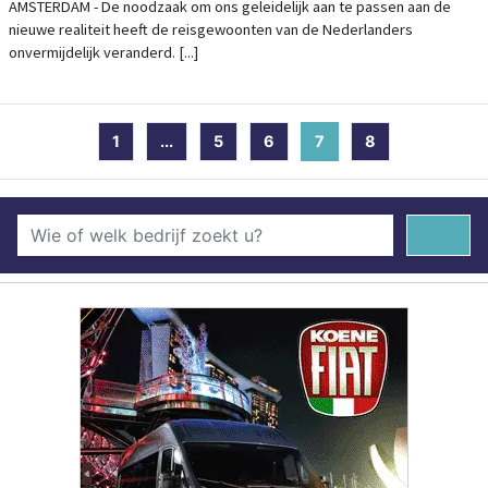
JULI 900% IN VERGELIJKING MET VORIG
AMSTERDAM - De noodzaak om ons geleidelijk aan te passen aan de
nieuwe realiteit heeft de reisgewoonten van de Nederlanders
JAAR
onvermijdelijk veranderd. [...]
1
...
5
6
7
(current)
8