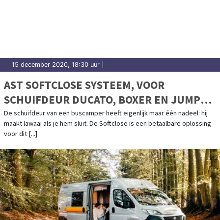
15 december 2020, 18:30 uur
|
AST SOFTCLOSE SYSTEEM, VOOR
SCHUIFDEUR DUCATO, BOXER EN JUMPER
>2006
De schuifdeur van een buscamper heeft eigenlijk maar één nadeel: hij
maakt lawaai als je hem sluit. De Softclose is een betaalbare oplossing
voor dit [...]