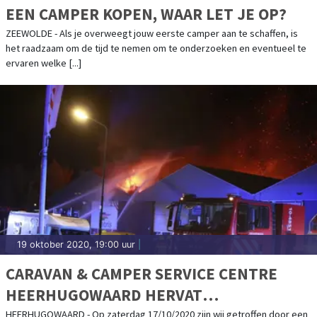
EEN CAMPER KOPEN, WAAR LET JE OP?
ZEEWOLDE - Als je overweegt jouw eerste camper aan te schaffen, is
het raadzaam om de tijd te nemen om te onderzoeken en eventueel te
ervaren welke [...]
19 oktober 2020, 19:00 uur
|
CARAVAN & CAMPER SERVICE CENTRE
HEERHUGOWAARD HERVAT
WERKZAAMHEDEN NA BRAND
HEERHUGOWAARD - Op zaterdag 17/10/2020 zijn wij getroffen door een