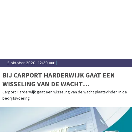
2 oktober 2020, 12:30 uur
|
BIJ CARPORT HARDERWIJK GAAT EEN
WISSELING VAN DE WACHT
PLAATSVINDEN IN DE BEDRIJFSVOERING
Carport Harderwijk gaat een wisseling van de wacht plaatsvinden in de
bedrijfsvoering.