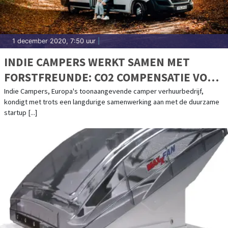
1 december 2020, 7:50 uur
|
INDIE CAMPERS WERKT SAMEN MET
FORSTFREUNDE: CO2 COMPENSATIE VOOR
JE ROADTRIP DOOR HET PLANTEN VAN
Indie Campers, Europa's toonaangevende camper verhuurbedrijf,
kondigt met trots een langdurige samenwerking aan met de duurzame
BOMEN
startup [...]