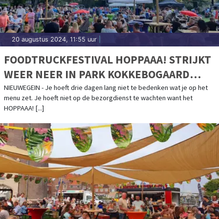
20 augustus 2024, 11:55 uur
|
FOODTRUCKFESTIVAL HOPPAAA! STRIJKT
WEER NEER IN PARK KOKKEBOGAARD
NIEUWEGEIN!
NIEUWEGEIN - Je hoeft drie dagen lang niet te bedenken wat je op het
menu zet. Je hoeft niet op de bezorgdienst te wachten want het
HOPPAAA! [...]