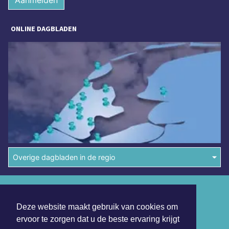
Aanmelden
ONLINE DAGBLADEN
Overige dagbladen in de regio
Algemene voorwaarden
Deze website maakt gebruik van cookies om
Disclaimer
ervoor te zorgen dat u de beste ervaring krijgt
Privacy Statement