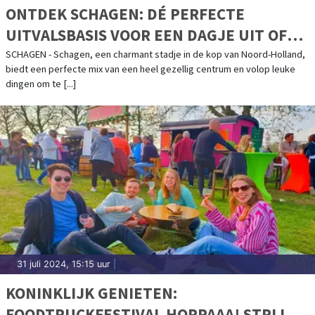
ONTDEK SCHAGEN: DÉ PERFECTE
UITVALSBASIS VOOR EEN DAGJE UIT OF
WEEKENDJE WEG
SCHAGEN - Schagen, een charmant stadje in de kop van Noord-Holland,
biedt een perfecte mix van een heel gezellig centrum en volop leuke
dingen om te [...]
31 juli 2024, 15:15 uur
|
KONINKLIJK GENIETEN:
FOODTRUCKFESTIVAL HOPPAAA! STRIJKT