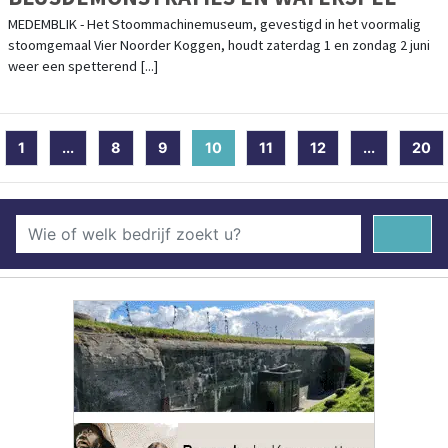
MEDEMBLIK - Het Stoommachinemuseum, gevestigd in het voormalig
stoomgemaal Vier Noorder Koggen, houdt zaterdag 1 en zondag 2 juni
weer een spetterend [...]
1
...
8
9
10
(current)
11
12
...
20