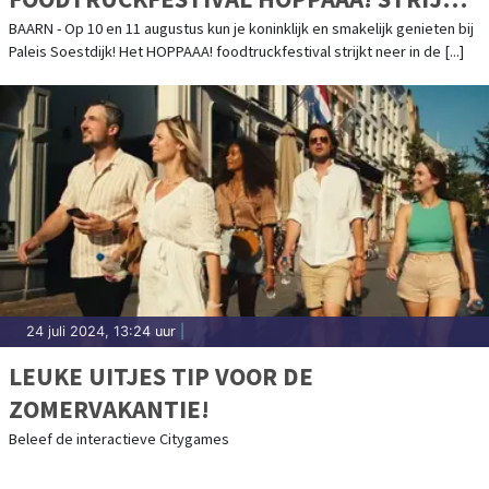
NEER IN DE VOORTUIN VAN LANDGOED
BAARN - Op 10 en 11 augustus kun je koninklijk en smakelijk genieten bij
Paleis Soestdijk! Het HOPPAAA! foodtruckfestival strijkt neer in de [...]
PALEIS SOESTDIJK!
24 juli 2024, 13:24 uur
|
LEUKE UITJES TIP VOOR DE
ZOMERVAKANTIE!
Beleef de interactieve Citygames