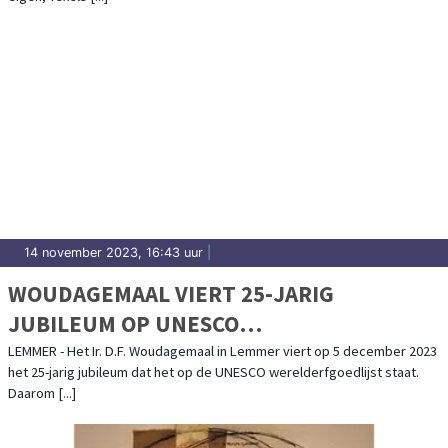
14 november 2023, 16:43 uur
|
WOUDAGEMAAL VIERT 25-JARIG
JUBILEUM OP UNESCO
WERELDERFGOEDLIJST
LEMMER - Het Ir. D.F. Woudagemaal in Lemmer viert op 5 december 2023
het 25-jarig jubileum dat het op de UNESCO werelderfgoedlijst staat.
Daarom [...]