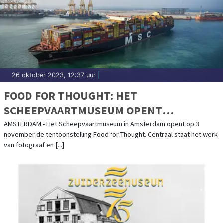
26 oktober 2023, 12:37 uur
|
FOOD FOR THOUGHT: HET
SCHEEPVAARTMUSEUM OPENT
TENTOONSTELLING OVER DE VERBORGEN
AMSTERDAM - Het Scheepvaartmuseum in Amsterdam opent op 3
november de tentoonstelling Food for Thought. Centraal staat het werk
WERELD ACHTER ONS VOEDSEL
van fotograaf en [...]