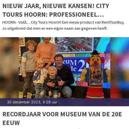
NIEUW JAAR, NIEUWE KANSEN! CITY
TOURS HOORN: PROFESSIONEEL
BEGELEIDE TOURS DOOR HOORN EN
HOORN - Voilà.... City Tours Hoorn!! Een nieuw product van RentTourBuy,
zo uitgebreid dat men er een eigen naam aan gegeven heeft.
WEST-FRIESLAND
30 december 2023, 9:28 uur
|
RECORDJAAR VOOR MUSEUM VAN DE 20E
EEUW