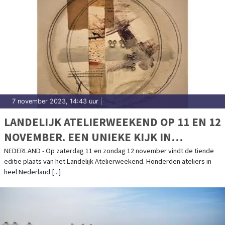
7 november 2023, 14:43 uur
|
LANDELIJK ATELIERWEEKEND OP 11 EN 12
NOVEMBER. EEN UNIEKE KIJK IN
HONDERDEN ATELIERS DOOR HET HELE
NEDERLAND - Op zaterdag 11 en zondag 12 november vindt de tiende
editie plaats van het Landelijk Atelierweekend. Honderden ateliers in
LAND
heel Nederland [...]