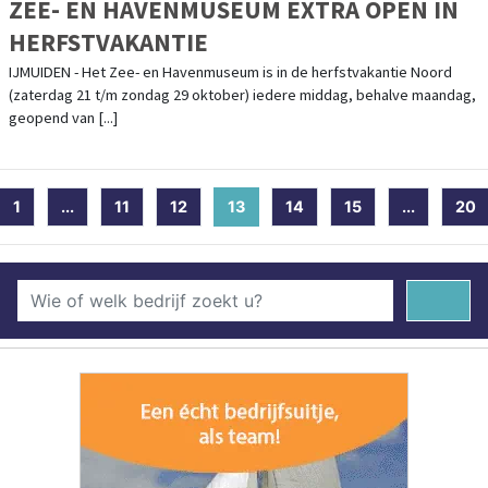
ZEE- EN HAVENMUSEUM EXTRA OPEN IN
HERFSTVAKANTIE
IJMUIDEN - Het Zee- en Havenmuseum is in de herfstvakantie Noord
(zaterdag 21 t/m zondag 29 oktober) iedere middag, behalve maandag,
geopend van [...]
1
...
11
12
13
(current)
14
15
...
20